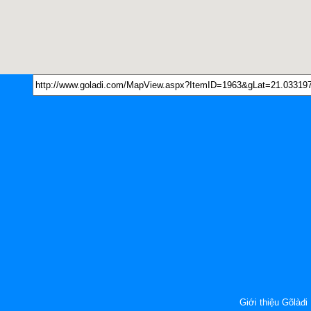
Giới thiệu Gõlàđi