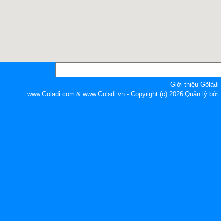
Giới thiệu Gõlàđi
www.Goladi.com & www.Goladi.vn - Copyright (c) 2026 Quản lý b