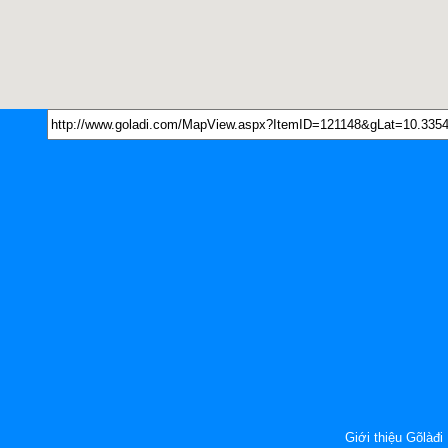
Giới thiệu Gõlàđi