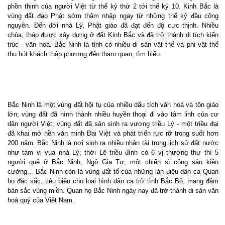
phồn thịnh của người Việt từ thế kỷ thứ 2 tới thế kỷ 10. Kinh Bắc là
vùng đất đạo Phật sớm thâm nhập ngay từ những thế kỷ đầu công
nguyên. Đến đời nhà Lý, Phật giáo đã đạt đến độ cực thịnh. Nhiều
chùa, tháp được xây dựng ở đất Kinh Bắc và đã trở thành di tích kiến
trúc - văn hoá. Bắc Ninh là tỉnh có nhiều di sản vật thể và phi vật thể
thu hút khách thập phương đến tham quan, tìm hiểu.
Bắc Ninh là một vùng đất hội tụ của nhiều dấu tích văn hoá và tôn giáo
lớn; vùng đất đã hình thành nhiều huyền thoại đi vào tâm linh của cư
dân người Việt; vùng đất đã sản sinh ra vương triều Lý - một triều đại
đã khai mở nền văn minh Đại Việt và phát triển rực rỡ trong suốt hơn
200 năm. Bắc Ninh là nơi sinh ra nhiều nhân tài trong lịch sử đất nước
như tám vị vua nhà Lý; thời Lê triều đình có 6 vị thượng thư thì 5
người quê ở Bắc Ninh; Ngô Gia Tự, một chiến sĩ cộng sản kiên
cường... Bắc Ninh còn là vùng đất tổ của những làn điệu dân ca Quan
họ đặc sắc, tiêu biểu cho loại hình dân ca trữ tình Bắc Bộ, mang đậm
bản sắc vùng miền. Quan họ Bắc Ninh ngày nay đã trở thành di sản văn
hoá quý của Việt Nam.