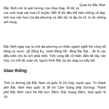
Quan họ Bắc Ninh
Bắc Ninh còn là quê hương của chùa tháp, lễ hội và
các sinh hoạt văn hoá cổ truyền. Mỗi lễ hội đều thể hiện những vẻ đẹp,
tinh hoa văn hoá của địa phương và dân tộc là dịp ôn cố, tri ân những
anh hùng.
Bắc Ninh ngày nay là một địa phương có nhiều ngành nghề thủ công nổi
tiếng cả nước: gỗ Đồng Kỵ, tranh Đông Hồ, đồng Đại Bái... đó là các
điều kiện cho du lịch phát triển. Trên vùng đất cổ thấm đẫm bề dày văn
hoá, cứ mỗi độ xuân về, người Kinh Bắc lại rộn ràng vui trẩy hội.
Giao thông
Tỉnh có đường sắt Bắc Nam và quốc lộ 1A chạy xuyên qua. Từ thành
phố Bắc Ninh theo quốc lộ 38 tới Cẩm Giàng (Hải Dương). Thành
phố Bắc Ninh cách Hà Nội hơn 30km, Bắc Giang 20km, theo quốc lộ
1A.