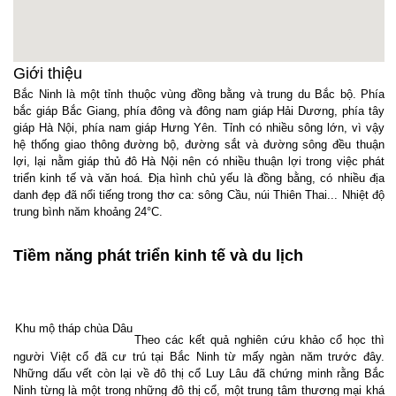
Giới thiệu
Bắc Ninh là một tỉnh thuộc vùng đồng bằng và trung du Bắc bộ. Phía
bắc giáp Bắc Giang, phía đông và đông nam giáp Hải Dương, phía tây
giáp Hà Nội, phía nam giáp Hưng Yên. Tỉnh có nhiều sông lớn, vì vậy
hệ thống giao thông đường bộ, đường sắt và đường sông đều thuận
lợi, lại nằm giáp thủ đô Hà Nội nên có nhiều thuận lợi trong việc phát
triển kinh tế và văn hoá. Địa hình chủ yếu là đồng bằng, có nhiều địa
danh đẹp đã nổi tiếng trong thơ ca: sông Cầu, núi Thiên Thai... Nhiệt độ
trung bình năm khoảng 24°C.
Tiềm năng phát triển kinh tế và du lịch
Khu mộ tháp chùa Dâu
Theo các kết quả nghiên cứu khảo cổ học thì
người Việt cổ đã cư trú tại Bắc Ninh từ mấy ngàn năm trước đây.
Những dấu vết còn lại về đô thị cổ Luy Lâu đã chứng minh rằng Bắc
Ninh từng là một trong những đô thị cổ, một trung tâm thương mại khá