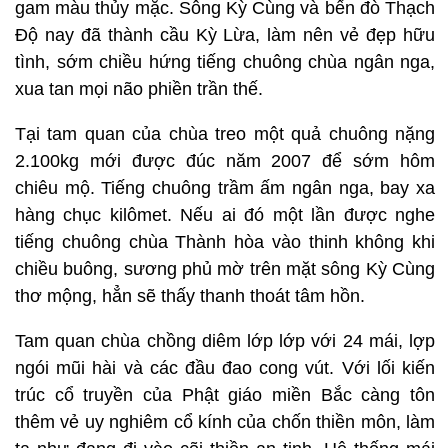
gam màu thủy mặc. Sông Kỳ Cùng và bến đò Thạch
Độ nay đã thành cầu Kỳ Lừa, làm nên vẻ đẹp hữu
tình, sớm chiều hứng tiếng chuông chùa ngân nga,
xua tan mọi não phiền trần thế.
Tại tam quan của chùa treo một quả chuông nặng
2.100kg mới được đúc năm 2007 để sớm hôm
chiêu mộ. Tiếng chuông trầm ấm ngân nga, bay xa
hàng chục kilômet. Nếu ai đó một lần được nghe
tiếng chuông chùa Thành hòa vào thinh không khi
chiều buông, sương phủ mờ trên mặt sông Kỳ Cùng
thơ mộng, hẳn sẽ thấy thanh thoát tâm hồn.
Tam quan chùa chồng diêm lớp lớp với 24 mái, lợp
ngói mũi hài và các đầu đao cong vút. Với lối kiến
trúc cổ truyền của Phật giáo miền Bắc càng tôn
thêm vẻ uy nghiêm cổ kính của chốn thiền môn, làm