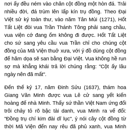
nơi ấy đều ném vào chân cột đồng một hòn đá. Trải
nhiều đời, đá trùm lên lấp kín trụ đồng. Theo Đại
Việt sử ký toàn thư, vào năm Tân Mùi (1271), Hốt
Tất Liệt đòi vua Trần Thánh Tông phải sang chầu,
vua viện cớ đang ốm không đi được. Hốt Tất Liệt
cho sứ sang yêu cầu vua Trần chỉ cho chúng cột
đồng của Mã Viện thuở xưa, với ý đồ dùng cột đồng
để hăm dọa sẽ san bằng Đại Việt. Vua không hề run
sợ mà khẳng khái trả lời chúng rằng: "Cột ấy lâu
ngày nên đã mất".
Đến thế kỷ 17, năm Đinh Sửu (1637), thám hoa
Giang Văn Minh được vua Lê cử sang yết kiến
hoàng đế nhà Minh. Thấy sứ thần Việt Nam ứng đối
trôi chảy tỏ rõ bậc tài danh, vua Minh ra vế đối:
"Đồng trụ chí kim đài dĩ lục", ý nói cây cột đồng từ
thời Mã Viện đến nay rêu đã phủ xanh, vua Minh