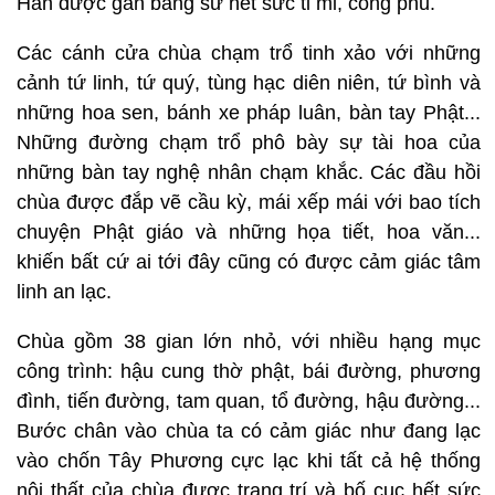
Hán được gắn bằng sứ hết sức tỉ mỉ, công phu.
Các cánh cửa chùa chạm trổ tinh xảo với những
cảnh tứ linh, tứ quý, tùng hạc diên niên, tứ bình và
những hoa sen, bánh xe pháp luân, bàn tay Phật...
Những đường chạm trổ phô bày sự tài hoa của
những bàn tay nghệ nhân chạm khắc. Các đầu hồi
chùa được đắp vẽ cầu kỳ, mái xếp mái với bao tích
chuyện Phật giáo và những họa tiết, hoa văn...
khiến bất cứ ai tới đây cũng có được cảm giác tâm
linh an lạc.
Chùa gồm 38 gian lớn nhỏ, với nhiều hạng mục
công trình: hậu cung thờ phật, bái đường, phương
đình, tiến đường, tam quan, tổ đường, hậu đường...
Bước chân vào chùa ta có cảm giác như đang lạc
vào chốn Tây Phương cực lạc khi tất cả hệ thống
nội thất của chùa được trang trí và bố cục hết sức