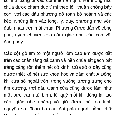
ta như đang đi vào cõi thiền an tịnh. Hệ thống mái
chùa được chạm đục tỉ mỉ theo lối "thuận chồng bẩy
con, với các đầu phượng đỡ toàn bộ hoành và các
kèo. Những linh vật: long, ly, quy, phượng như vờn
đuổi nhau trên mái chùa. Phượng được đắp vẽ công
phu, uyển chuyển cho cảm giác như các con vật
đang bay.
Các cột gỗ lim to một người ôm cao 9m được đặt
trên các chân tảng đá xanh và nền chùa lát gạch bát
tràng càng tôn thêm nét cổ kính. Cửa sổ ở đây cũng
được thiết kế hết sức khoa học và đậm chất Á Đông
khi cửa sổ ngoài tròn, trong vuông tượng trưng cho
âm dương, trời đất. Cánh cửa cũng được làm như
một bức tranh tứ bình, tứ quý mỗi khi đóng lại tạo
cảm giác nhẹ nhàng và giữ được nét cổ kính
nguyên sơ. Toàn bộ câu đối phía ngoài bằng chữ