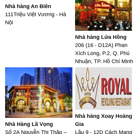
Nhà hàng An Biên
111Triệu Việt Vương - Hà
Nội
Nhà hàng Lửa Hồng
206 (16 - D12A) Phan
Xích Long, P.2, Q. Phú
Nhuận, TP. Hồ Chí Minh
Nhà hàng Xoay Hoàng
Nhà Hàng Lã Vọng
Gia
Số 2A Nguyễn Thị Thập –
Lầu 9 - 12D Cách Mạng