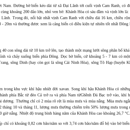
t Nam. Đường bờ biển kéo dài từ xã Đại Lãnh tới cuối vịnh Cam Ranh, có đ
 cùng khoảng 200 đảo lớn, nhỏ ven bờ. Khánh Hòa có sáu đầm và vịnh lớn là:
ãnh. Trong đó, nổi bật nhất vịnh Cam Ranh với chiều dài 16 km, chiều rộn
18 - 20m và thường được xem là cảng biển có điều kiện tự nhiên tốt nhất Đôn
 40 con sông dài từ 10 km trở lên, tạo thành một mạng lưới sông phân bố khá
 tỉnh và chảy xuống biển phía Đông. Dọc bờ biển, cứ khoảng 5 - 7 km có mộ
Trang, sông Dinh (hay còn gọi là sông Cái Ninh Hòa), sông Tô Hạp (huyện 
 trong khu vực khí hậu nhiệt đới xavan. Song khí hậu Khánh Hòa có những
, thành phía Bắc từ đèo Cả trở ra và phía Nam từGhềnh Đá Bạc trở vào, khí 
ại dương. Thường chỉ có 2 mùa rõ rệt là mùa mưa và mùa nắng. Mùa mưa ngắ
o 2 tháng 10 và tháng 11, lượng mưa thường chiếm trên 50% lượng mưa trong
00 giờ nắng. Nhiệt độ trung bình hàng năm của Khánh Hòa cao khoảng 26,7 °C
ấp chỉ có khoảng 0,82 cơn bão/năm so với 3,74 cơn bão/năm đổ bộ vào bờ biển