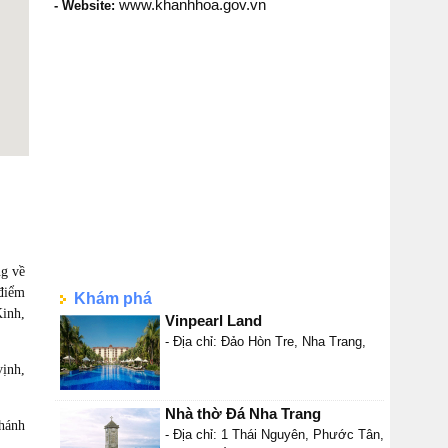
www.khanhhoa.gov.vn
- Website:
ng về
điểm
Khám phá
Kinh,
Vinpearl Land
- Địa chỉ: Đảo Hòn Tre, Nha Trang,
vịnh,
Nhà thờ Đá Nha Trang
Khánh
- Địa chỉ: 1 Thái Nguyên, Phước Tân,