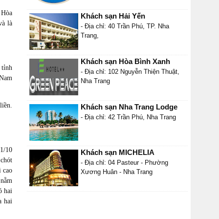
h Hòa
Khách sạn Hải Yến
và là
- Địa chỉ: 40 Trần Phú, TP. Nha
Trang,
Khách sạn Hòa Bình Xanh
 tỉnh
- Địa chỉ: 102 Nguyễn Thiện Thuật,
a Nam
Nha Trang
liền.
Khách sạn Nha Trang Lodge
- Địa chỉ: 42 Trần Phú, Nha Trang
 1/10
Khách sạn MICHELIA
 chót
- Địa chỉ: 04 Pasteur - Phường
i cao
Xương Huân - Nha Trang
 nằm
ó hai
a hai