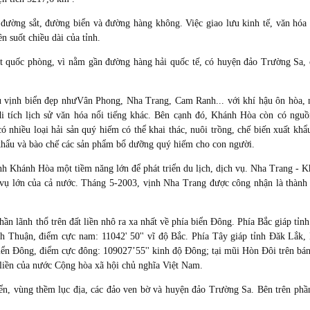
 đường sắt, đường biển và đường hàng không. Việc giao lưu kinh tế, văn hóa
 suốt chiều dài của tỉnh.
mặt quốc phòng, vì nằm gần đường hàng hải quốc tế, có huyện đảo Trường Sa,
 vịnh biển đẹp nhưVân Phong, Nha Trang, Cam Ranh... với khí hậu ôn hòa, 
 tích lịch sử văn hóa nổi tiếng khác. Bên cạnh đó, Khánh Hòa còn có nguồ
ó nhiều loại hải sản quý hiếm có thể khai thác, nuôi trồng, chế biến xuất khẩ
t khẩu và bào chế các sản phẩm bổ dưỡng quý hiếm cho con người.
tỉnh Khánh Hòa một tiềm năng lớn để phát triển du lịch, dịch vụ. Nha Trang - 
h vụ lớn của cả nước. Tháng 5-2003, vịnh Nha Trang được công nhận là thành
n lãnh thổ trên đất liền nhô ra xa nhất về phía biển Đông. Phía Bắc giáp tỉn
nh Thuận, điểm cực nam: 11042' 50'' vĩ độ Bắc. Phía Tây giáp tỉnh Đăk Lắk
iển Đông, điểm cực đông: 109027’55'' kinh độ Đông; tại mũi Hòn Đôi trên bá
liền của nước Cộng hòa xã hội chủ nghĩa Việt Nam.
iển, vùng thềm lục địa, các đảo ven bờ và huyện đảo Trường Sa. Bên trên phầ