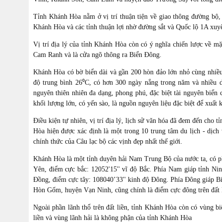
Tỉnh Khánh Hòa nằm ở vị trí thuận tiện về giao thông đường bộ,
Khánh Hòa và các tỉnh thuận lợi nhờ đường sắt và Quốc lộ 1A xuyên
Vị trí địa lý của tỉnh Khánh Hòa còn có ý nghĩa chiến lược về 
Cam Ranh và là cửa ngõ thông ra Biển Ðông.
Khánh Hòa có bờ biển dài và gần 200 hòn đảo lớn nhỏ cùng nhiều
độ trung bình 26⁰C, có hơn 300 ngày nắng trong năm và nhiều di
nguyên thiên nhiên đa dạng, phong phú, đặc biệt tài nguyên biển c
khối lượng lớn, có yến sào, là nguồn nguyên liệu đặc biệt để xuấ
Ðiều kiện tự nhiên, vị trí địa lý, lịch sử văn hóa đã đem đến cho 
Hòa hiện được xác định là một trong 10 trung tâm du lịch - dịc
chính thức của Câu lạc bộ các vịnh đẹp nhất thế giới.
Khánh Hòa là một tỉnh duyên hải Nam Trung Bộ của nước ta, có phầ
Yên, điểm cực bắc: 12052'15'' vĩ độ Bắc. Phía Nam giáp tỉnh Ni
Đồng, điểm cực tây: 108040’33'' kinh độ Đông. Phía Đông giáp B
Hòn Gốm, huyện Vạn Ninh, cũng chính là điểm cực đông trên đất 
Ngoài phần lãnh thổ trên đất liền, tỉnh Khánh Hòa còn có vùng b
liền và vùng lãnh hải là không phận của tỉnh Khánh Hòa