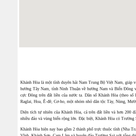
Khánh Hòa là một tỉnh duyên hải Nam Trung Bộ Việt Nam, giáp v
hướng Tây Nam, tỉnh Ninh Thuận về hướng Nam và Biển Đông v
cực Ðông trên đất liền của nước ta. Dân số Khánh Hòa (theo số 
Raglai, Hoa, Ê-đê, Cơ-ho, một nhóm nhỏ dân tộc Tày, Nùng, Mườ
Diện tích tự nhiên của Khánh Hòa, cả trên đất liền và hơn 200 
nhiều đảo và vùng biển rộng lớn. Ðặc biệt, Khánh Hòa có Trường Sa
Khánh Hòa hiện nay bao gồm 2 thành phố trực thuộc tỉnh (Nha Tr
Vĩnh, Khánh Sơn, Cam Lâm và huyện đảo Trường Sa) với tổng diệ