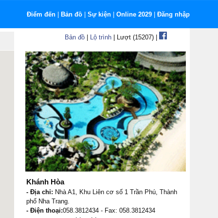
Điểm đến
|
Bản đồ
|
Sự kiện
|
Online 2029
|
Đăng nhập
Bản đồ
|
Lộ trình
| Lượt (15207) |
Khánh Hòa
- Địa chỉ:
Nhà A1, Khu Liên cơ số 1 Trần Phú, Thành
phố Nha Trang.
- Điện thoại:
058.3812434 - Fax: 058.3812434