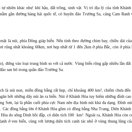
tự nhiên khác như: khí hậu, đất trồng, sinh vật. Vị trí địa lý của tỉnh Khán
 nằm gần đường hàng hải quốc tế, có huyện đảo Trường Sa, cảng Cam Ranh 
mặt là núi, phía Đông giáp biển. Nếu tính theo đường chim bay, chiều dài của
 rộng nhất khoảng 60km, nơi hẹp nhất từ 1 đến 2km ở phía Bắc, còn ở phí
), đứng vào loại trung bình so với cả nước. Vùng biển rộng gấp nhiều lần đất 
đảo san hô trong quần đảo Trường Sa.
ích là núi non, miền đồng bằng rất hẹp, chỉ khoảng 400 km², chiếm chưa đến
h ngăn bởi những dãy núi ăn ra biển. Núi ở Khánh Hòa tuy hiếm những đỉnh cao
ng Sơn, lại là phần cuối phía cực Nam nên địa hình núi khá đa dạng. Đỉnh nú
nh. Các đồng bằng lớn ở Khánh Hòa gồm có đồng bằng Nha Trang, Diên Khánh
 Hòa do sông Dinh bồi đắp, có diện tích 100 km². Ngoài ra, Khánh Hòa còn c
h ở ven biển, cùng với lượng diện tích canh tác nhỏ ở vùng thung lũng củ