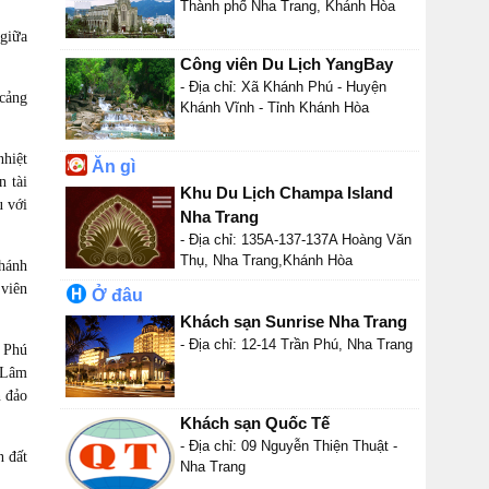
Thành phố Nha Trang, Khánh Hòa
 giữa
Công viên Du Lịch YangBay
- Địa chỉ: Xã Khánh Phú - Huyện
 cảng
Khánh Vĩnh - Tỉnh Khánh Hòa
nhiệt
Ăn gì
n tài
Khu Du Lịch Champa Island
u với
Nha Trang
- Địa chỉ: 135A-137-137A Hoàng Văn
Thụ, Nha Trang,Khánh Hòa
Khánh
 viên
Ở đâu
Khách sạn Sunrise Nha Trang
- Địa chỉ: 12-14 Trần Phú, Nha Trang
h Phú
, Lâm
n đảo
Khách sạn Quốc Tế
- Địa chỉ: 09 Nguyễn Thiện Thuật -
n đất
Nha Trang