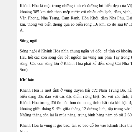
Khánh Hòa là một trong những tỉnh có đường bờ biển đẹp của Việ
khoảng 385 km tính theo mép nước với nhiều cửa lạch, đầm, vịnh,
Vân Phong, Nha Trang, Cam Ranh, Hòn Khói, đầm Nha Phu, Đại L
km, thông với biển thông qua eo biển rộng 1,6 km, có độ sâu từ 
Á.
Sông ngòi
Sông ngòi ở Khánh Hòa nhìn chung ngắn và dốc, cả tỉnh có khoảng
Hầu hết các con sông đều bắt nguồn tại vùng núi phía Tây trong
sông. Các con sông lớn ở Khánh Hòa phải kể đến: sông Cái Nha 
Sơn).
Khí hậu
Khánh Hòa là một tỉnh ở vùng duyên hải cực Nam Trung Bộ, nằm
biến dạng độc đáo với các đặc điểm riêng biệt. So với các tỉnh
Khánh Hòa tương đối ôn hòa hơn do mang tính chất của khí hậu đ
khoảng giữa tháng 9 đến giữa tháng 12 dương lịch, tập trung và
Những tháng còn lại là mùa nắng, trung bình hàng năm có tới 2.6
Khánh Hòa là vùng ít gió bão, tần số bão đổ bộ vào Khánh Hòa th
Nam.