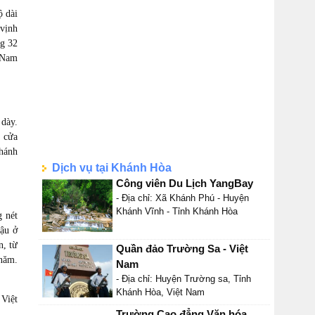
ộ dài
 vịnh
g 32
g Nam
 dày.
t cửa
Khánh
Dịch vụ tại Khánh Hòa
Công viên Du Lịch YangBay
- Địa chỉ: Xã Khánh Phú - Huyện
Khánh Vĩnh - Tỉnh Khánh Hòa
 nét
hậu ở
n, từ
Quần đảo Trường Sa - Việt
 năm.
Nam
.
- Địa chỉ: Huyện Trường sa, Tỉnh
Khánh Hòa, Việt Nam
 Việt
Trường Cao đẳng Văn hóa