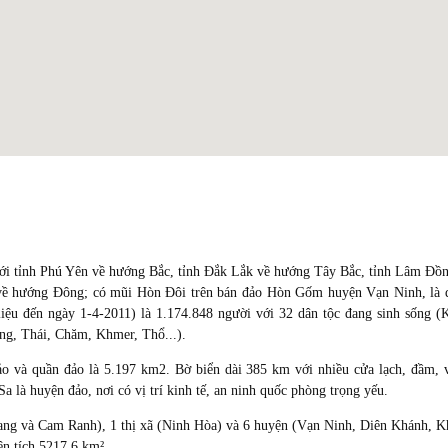
ới tỉnh Phú Yên về hướng Bắc, tỉnh Đắk Lắk về hướng Tây Bắc, tỉnh Lâm Đồ
ề hướng Đông; có mũi Hòn Ðôi trên bán đảo Hòn Gốm huyện Vạn Ninh, là 
liệu đến ngày 1-4-2011) là 1.174.848 người với 32 dân tộc đang sinh sống (
ng, Thái, Chăm, Khmer, Thổ...).
đảo và quần đảo là 5.197 km2. Bờ biển dài 385 km với nhiều cửa lạch, đầm, 
 là huyện đảo, nơi có vị trí kinh tế, an ninh quốc phòng trọng yếu.
ang và Cam Ranh), 1 thị xã (Ninh Hòa) và 6 huyện (Vạn Ninh, Diên Khánh, 
n tích 5217,6 km².