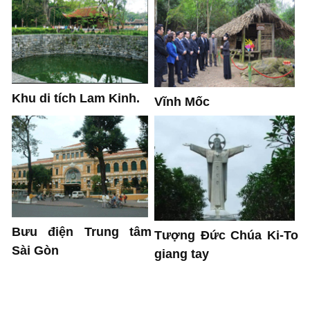
Khu di tích Lam Kinh.
Vĩnh Mốc
Bưu điện Trung tâm
Tượng Đức Chúa Ki-To
Sài Gòn
giang tay