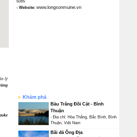
6085
www.longsonmuine.vn
- Website:
án lý
vùng
Khám phá
Bàu Trắng Đồi Cát - Bình
Thuận
aoke
- Địa chỉ: Hòa Thắng, Bắc Bình, Bình
Thuận, Việt Nam
Bãi đá Ông Địa