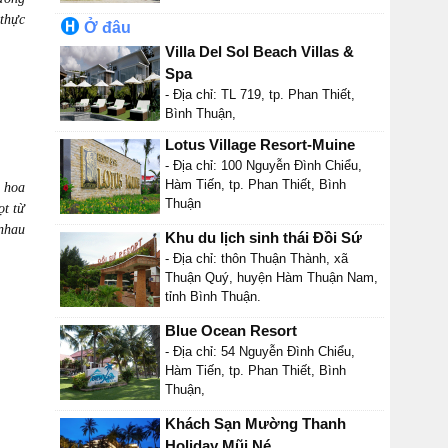
 thực
Ở đâu
Villa Del Sol Beach Villas &
Spa
- Địa chỉ: TL 719, tp. Phan Thiết,
Bình Thuận,
Lotus Village Resort-Muine
- Địa chỉ: 100 Nguyễn Đình Chiểu,
Hàm Tiến, tp. Phan Thiết, Bình
n hoa
Thuận
ọt từ
 nhau
Khu du lịch sinh thái Đồi Sứ
- Địa chỉ: thôn Thuận Thành, xã
Thuận Quý, huyện Hàm Thuận Nam,
tỉnh Bình Thuận.
Blue Ocean Resort
- Địa chỉ: 54 Nguyễn Đình Chiểu,
Hàm Tiến, tp. Phan Thiết, Bình
Thuận,
Khách Sạn Mường Thanh
Holiday Mũi Né