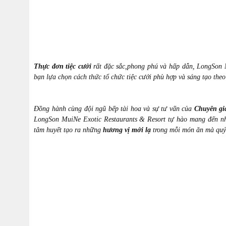
Thực đơn tiệc cưới
rất đặc sắc,phong phú và hấp dẫn, LongSon M
bạn lựa chọn cách thức tổ chức tiệc cưới phù hợp và sáng tạo theo 
Đồng hành cùng đội ngũ bếp tài hoa và sự tư vấn của
Chuyên gi
LongSon MuiNe Exotic Restaurants & Resort tự hào mang đến n
tâm huyết tạo ra những
hương vị mới lạ
trong mỗi món ăn mà quý k