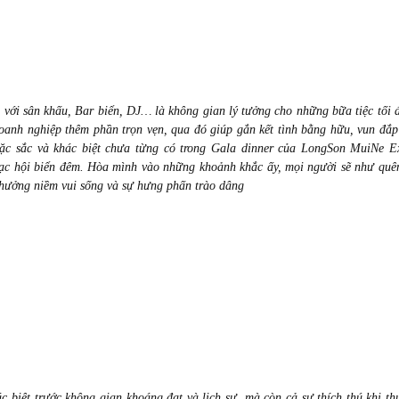
n với sân khấu, Bar biển, DJ…
là không gian lý tưởng cho
những bữa tiệc tối 
doanh nghiệp thêm phần trọn vẹn, qua đó giúp gắn kết tình bằng hữu, vun đắp
đặc sắc và khác biệt chưa từng có trong Gala dinner của LongSon MuiNe E
hạc hội biển đêm. Hòa mình vào những khoảnh khắc ấy, mọi người sẽ như quê
 hưởng niềm vui sống và sự hưng phấn trào dâng
biệt trước không gian khoáng đạt và lịch sự, mà còn cả sự thích thú khi t