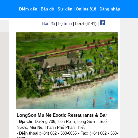
Điểm đến
|
Bản đồ
|
Sự kiện
|
Online 818
|
Đăng nhập
Bản đồ
|
Lộ trình
| Lượt (6141) |
LongSon MuiNe Exotic Restaurants & Bar
- Địa chỉ:
Đường 706, Hòn Rơm, Long Sơn – Suối
Nước, Mũi Né, Thành Phố Phan Thiết
- Điện thoại:
(+84) 062 - 383-6055 - Fax: (+84) 062 - 383-