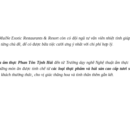
uiNe Exotic Restaurants & Resort còn có đội ngũ tư vấn viên nhiệt tình giú
từng chủ đề, để có được bữa tiệc cưới ưng ý nhất với chi phí hợp lý.
a ẩm thực Phan Tôn Tịnh Hải
đến từ Trường dạy nghề Nghệ thuật ẩm thực 
hững món ăn được tinh chế từ
các loại thực phẩm và hải sản cao cấp tươi 
hách thưởng thức, cho vị giác thăng hoa và tình thân thêm gắn kết.