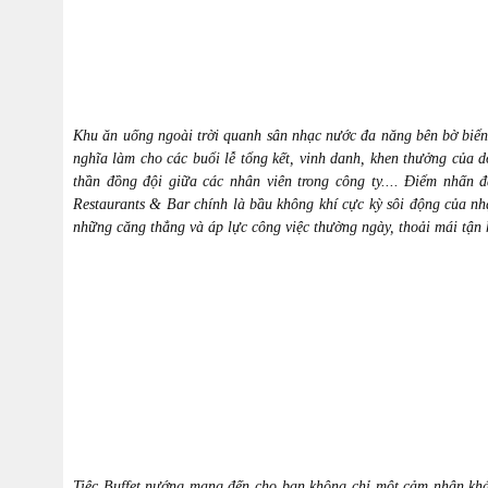
Khu ăn uống ngoài trời quanh sân nhạc nước đa năng bên bờ biể
nghĩa làm cho các buổi lễ tổng kết, vinh danh, khen thưởng của 
thần đồng đội giữa các nhân viên trong công ty.... Điểm nhấn 
Restaurants & Bar chính là bầu không khí cực kỳ sôi động của n
những căng thẳng và áp lực công việc thường ngày, thoải mái tận
Tiệc Buffet nướng
mang đến cho bạn không chỉ một cảm nhận khác 