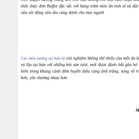
thức thực đơn Buffet đặc sắc với hàng trăm món ăn tinh tế và đ
vừa sôi động vừa ấm cúng dành cho mọi người.
Các món nướng tại bàn là t
rải nghiệm không thể thiếu của mỗi du 
và lẩu tại bàn với những hải sản tươi, mới được đánh bắt gần b
ờ
biển trong khung cảnh đêm huyền diệu cùng ánh trăng, sóng vỗ rì
hơn, yêu thương nhau hơn.
M