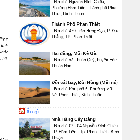
- Địa chỉ: Nguyễn Đình Chiểu,
Phường Hàm Tiến, Thành phố Phan
Thiết, Bình Thuận
Thành Phố Phan Thiết
- Địa chỉ: 479 Trần Hưng Đạo, P. Đức
Thắng, TP. Phan Thiết
đầy ý
 tinh
xotic
Hải đăng, Mũi Kê Gà
n hết
- Địa chỉ: xã Thuận Quý, huyện Hàm
Thuận Nam
Đồi cát bay, Đồi Hồng (Mũi né)
- Địa chỉ: Khu phố 5, Phường Mũi
Né, Phan Thiết, Bình Thuận
Ăn gì
Nhà Hàng Cây Bàng
- Địa chỉ: 02 - 04 Nguyễn Đình Chiểu
- P. Hàm Tiến - Tp. Phan Thiết - Bình
Thuận
hưởng