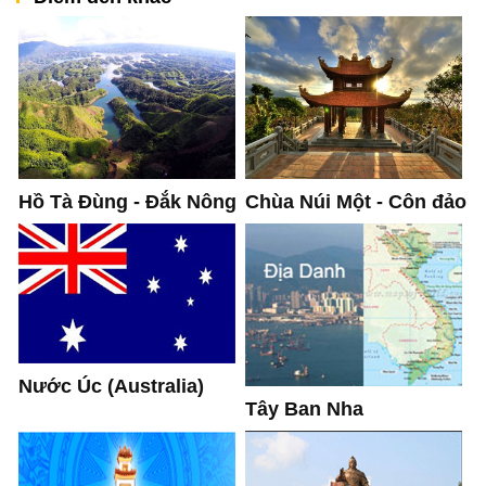
Hồ Tà Đùng - Đắk Nông
Chùa Núi Một - Côn đảo
Nước Úc (Australia)
Tây Ban Nha