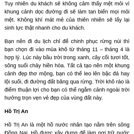
Tuy nhiên du khách sẽ không cảm thấy mệt mỏi vì
khung cảnh dọc đường đi sẽ làm tan biến mọi mỏi
mệt. Không khí mát mẻ của thiên nhiên sẽ lấy lại
sinh lực thật nhanh cho du khách.
Bạn nên đi du lịch chỉ để chinh phục rừng núi thì
bạn chọn đi vào mùa khô từ tháng 11 – tháng 4 là
hợp lý. Lúc này bầu trời trong xanh, cây cối tươi tốt,
sông suối chảy hiền hòa. Tất cả tạo nên một khung
cảnh đẹp thơ mộng, bạn có thể leo lên bậc đá hay
lội suối, đi đường đất băng qua rừng. Trời khô ráo là
điểm thuận lợi cho bạn có thể ngắm cảnh ngoài trời
hưởng trọn vẹn vẻ đẹp của vùng đất này.
Hồ Trị An
Hồ Trị An là một hồ nước nhân tạo nằm trên sông
Đồng Nai. Hồ được xây dựng để làm nơi trữ nước