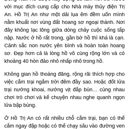
với mục đích cung cấp cho Nhà máy thủy điện Trị
An. Hồ Trị An như một dải lụa êm đềm uốn mình
nằm khuất nơi vùng đất hoang sơ ngoại thành. Nơi
đây không lạc lõng giữa dòng chảy cuộc sống tấp
nập. Nước ở hồ rất trong, gần bờ hồ thì khá là cạn.
Cảnh sắc non nước yên bình và hoàn toàn hoang
sơ. Đẹp hơn cả là lòng hồ vô cùng rộng lớn và có
khoảng 40 hòn đảo nhỏ nhấp nhô trong hồ.
Không gian hồ thoáng đãng, rộng rãi thích hợp cho
việc cắm trại ngắm trời đêm đầy sao. Hoặc đốt lửa
trại nướng khoai, nướng vịt đắp bùn… cùng nhau
chơi trò chơi và kể chuyện nhau nghe quanh ngọn
lửa bập bùng.
Ở Hồ Trị An có rất nhiều chỗ cắm trại, bạn có thể
cắm ngay đập hoặc có thể chạy sâu vào đường ven