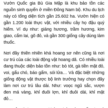
Vườn Quốc gia Bù Gia Mập là khu bảo tồn các
nguồn sinh quyển ở miền Đông Nam bộ. Khu du lịch
náy có tổng diện tích gần 25.602 ha. Vườn hiện có
gần 1.200 loài thực vật, với nhiều cây họ đậu quý
hiếm. Ví dụ như: giáng hương, trầm hương, kim
giao, cẩm lai, gõ đỏ, và gần 300 giống cây dùng làm
thuốc.
Nơi đây thiên nhiên khá hoang sơ nên cũng là nơi
cư trú của các loài động vật hoang dã. Có nhiều loài
đang thuộc diện bảo tồn như: bò tót, gà tiền mặt đỏ,
voi, gấu chó, báo gấm, sói lửa… Và đặc biệt những
giống động vật thược bộ linh trưởng hay chọn đây
làm nơi cư trú lâu dài. Như: voọc ngũ sắc, vượn
đen má vàng, khỉ đuôi lợn, khỉ đuôi dài, khỉ mặt
đỏ…