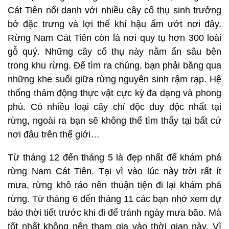
Cát Tiên nổi danh với nhiều cây cổ thụ sinh trưởng
bở đặc trưng và lợi thế khí hậu ẩm ướt nơi đây.
Rừng Nam Cát Tiên còn là nơi quy tụ hơn 300 loài
gỗ quý. Những cây cổ thụ này nằm ẩn sâu bên
trong khu rừng. Để tìm ra chúng, bạn phải băng qua
những khe suối giữa rừng nguyên sinh rậm rạp. Hệ
thống thảm động thực vật cực kỳ đa dạng và phong
phú. Có nhiều loại cây chỉ độc duy độc nhất tại
rừng, ngoài ra bạn sẽ không thể tìm thấy tại bất cứ
nơi đâu trên thế giới…
Từ tháng 12 đến tháng 5 là đẹp nhất để khám phá
rừng Nam Cát Tiên. Tại vì vào lúc này trời rất ít
mưa, rừng khô ráo nên thuận tiện đi lại khám phá
rừng. Từ tháng 6 đến tháng 11 các bạn nhớ xem dự
báo thời tiết trước khi đi để tránh ngày mưa bão. Mà
tốt nhất không nên tham gia vào thời gian này. Vì