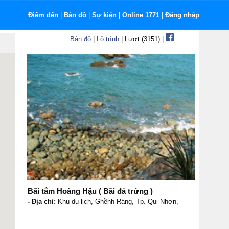
Điểm đến
|
Bản đồ
|
Sự kiện
|
Online 1771
|
Đăng nhập
Bản đồ
|
Lộ trình
| Lượt (3151) |
Bãi tắm Hoàng Hậu ( Bãi đá trứng )
- Địa chỉ:
Khu du lịch, Ghềnh Ráng, Tp. Qui Nhơn,