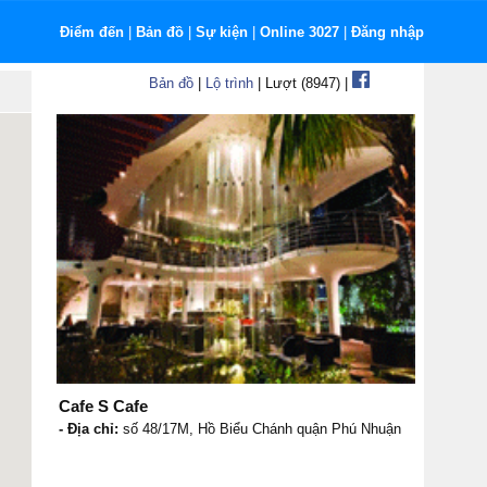
Điểm đến
|
Bản đồ
|
Sự kiện
|
Online 3027
|
Đăng nhập
Bản đồ
|
Lộ trình
| Lượt (8947) |
Cafe S Cafe
- Địa chỉ:
số 48/17M, Hồ Biểu Chánh quận Phú Nhuận