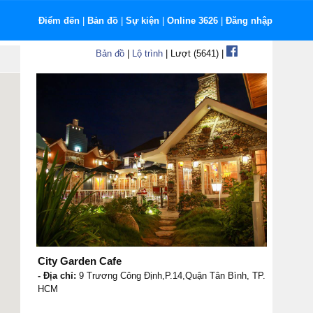
Điểm đến
|
Bản đồ
|
Sự kiện
|
Online 3626
|
Đăng nhập
Bản đồ
|
Lộ trình
| Lượt (5641) |
City Garden Cafe
- Địa chỉ:
9 Trương Công Định,P.14,Quận Tân Bình, TP.
HCM