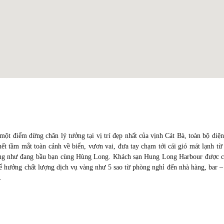
t điểm dừng chân lý tưởng tại vị trí đẹp nhất của vịnh Cát Bà, toàn bộ diện
ết tầm mắt toàn cảnh về biển, vươn vai, đưa tay chạm tới cái gió mát lạnh từ
 đứng như đang bầu bạn cùng Hùng Long. Khách sạn Hung Long Harbour được 
hể hưởng chất lượng dịch vụ vàng như 5 sao từ phòng nghỉ đến nhà hàng, bar –
.