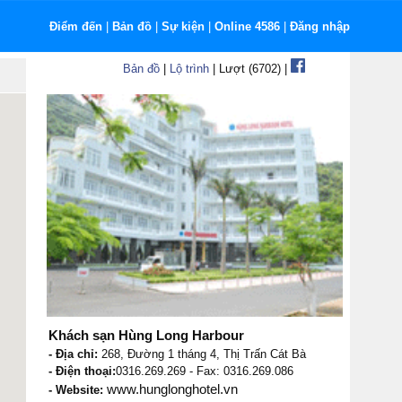
Điểm đến
|
Bản đồ
|
Sự kiện
|
Online 4586
|
Đăng nhập
Bản đồ
|
Lộ trình
| Lượt (6702) |
Khách sạn Hùng Long Harbour
- Địa chỉ:
268, Đường 1 tháng 4, Thị Trấn Cát Bà
- Điện thoại:
0316.269.269 - Fax: 0316.269.086
www.hunglonghotel.vn
- Website: