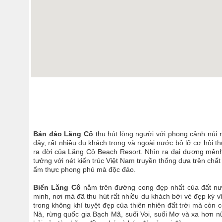
Bán đảo Lăng Cô
thu hút lòng người với phong cảnh núi r
đây, rất nhiều du khách trong và ngoài nước bỏ lỡ cơ hội 
ra đời của Lăng Cô Beach Resort. Nhìn ra đại dương mênh m
tưởng với nét kiến trúc Việt Nam truyền thống dựa trên chấ
ẩm thực phong phú mà độc đáo.
Biển Lăng Cô
nằm trên đường cong đẹp nhất của đất nư
minh, nơi mà đã thu hút rất nhiều du khách bởi vẻ đẹp kỳ 
trong không khí tuyệt đẹp của thiên nhiên đất trời mà còn
Nà, rừng quốc gia Bạch Mã, suối Voi, suối Mơ và xa hơn n