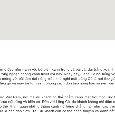
ừng đẹp như tranh vẽ, bờ biển xanh trong và bãi cát dài trắng xoá. T
thưởng ngoạn phong cảnh tuyệt vời này. Ngày nay, Lăng Cô nổi tiếng vớ
ông với bãi tắm dài riêng biệt, khu nghỉ mát Lăng Cô là nơi thư giã
t liệu gỗ và mây tre tự nhiên, phong cách đón tiếp nồng hậu và nền văn
ớc Việt Nam, nơi mà du khách có thể ngắm cảnh mặt trời mọc lúc 
vĩ của núi rừng và biển cả. Đến với Lăng Cô, du khách không chỉ đắm 
 có thể tham quan những thắng cảnh nổi tiếng chẳng hạn như: cáp tre
ữa là bán đảo Sơn Trà. Du khách còn có thể chèo thuyền và đánh bắt