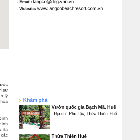
langco@dng.vnn.vn
- Email:
www.langcobeachresort.com.vn
- Website:
rước
i sự
n lý
Khám phá
 hoá
Vườn quốc gia Bạch Mã, Huế
- Địa chỉ: Phú Lộc, Thừa Thiên–Huế
bình
mình
o Bà
 các
Thừa Thiên Huế