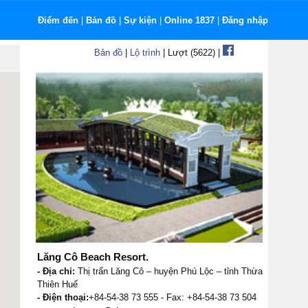
Điểm đến
|
Bản đồ
|
Sự kiện
|
Online 1837
|
Đăng nhập
Bản đồ
|
Lộ trình
| Lượt (5622) |
Lăng Cô Beach Resort.
- Địa chỉ:
Thị trấn Lăng Cô – huyện Phú Lộc – tỉnh Thừa
Thiên Huế
- Điện thoại:
+84-54-38 73 555 - Fax: +84-54-38 73 504