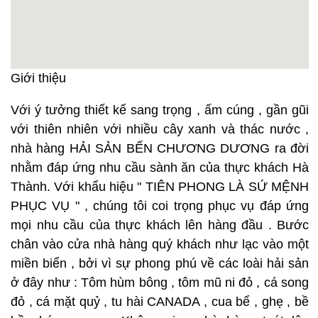
Giới thiệu
Với ý tưởng thiết kế sang trọng , ấm cúng , gần gũi
với thiên nhiên với nhiều cây xanh và thác nước ,
nhà hàng HẢI SẢN BẾN CHƯƠNG DƯƠNG ra đời
nhằm đáp ứng nhu cầu sành ăn của thực khách Hà
Thành. Với khẩu hiệu " TIÊN PHONG LÀ SỨ MỆNH
PHỤC VỤ " , chúng tôi coi trọng phục vụ đáp ứng
mọi nhu cầu của thực khách lên hàng đầu . Bước
chân vào cửa nhà hàng quý khách như lạc vào một
miền biển , bởi vì sự phong phú về các loài hải sản
ở đây như : Tôm hùm bông , tôm mũ ni đỏ , cá song
đỏ , cá mặt quỷ , tu hài CANADA , cua bể , ghẹ , bề