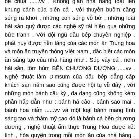
bề chúa ......vv . Không gian nhà hàng toát lên
khung cảnh của biển cả , với thuyền buồm căng
sóng ra khơi , những con sóng vỗ bờ , những loài
hải sản quý được các nghệ sỹ tái hiện qua những
bức tranh . Với đội ngũ đầu bếp chuyên nghiệp ,
phát huy được nền tảng của các món ăn Trung hoa
và món ăn truyền thống Việt Nam , đặc biệt các món
ăn sáng tạo của nhà hàng như : Súp vây cá , nem
hải sản, tôm hùm BẾN CHƯƠNG DƯƠNG .....vv .
Nghệ thuật làm Dimsum của đầu bếp đẳng cấp
khách sạn năm sao cũng được hội tụ về đây , với
những món bánh cầu kỳ , đa dạng cũng không kém
phần hấp dẫn như : bánh há cảo , bánh sao mai ,
bánh hoa nấm ......vv và một loại bánh mang tính
sáng tạo và thẩm mỹ cao đó là bánh cá bến chương
dương , nghệ thuật ẩm thực Trung Hoa được kết
tinh , hòa quyện trong mỗi món ăn của nhà hàng .