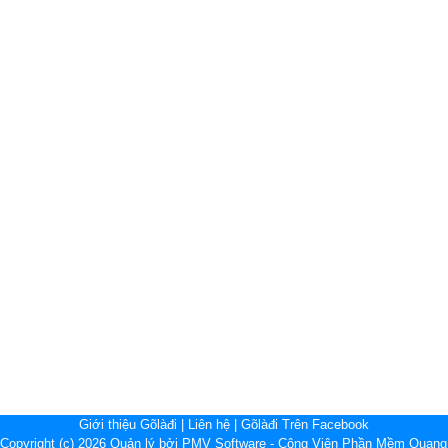
Giới thiệu Gõlàđi
|
Liên hệ
|
Gõlàđi Trên Facebook
 Copyright (c) 2026 Quản lý bởi PMV Software - Công Viên Phần Mềm Quang