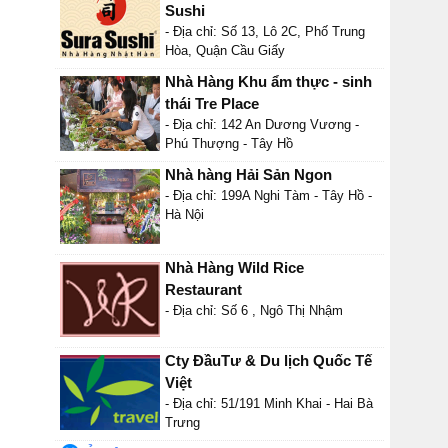
Sushi
- Địa chỉ: Số 13, Lô 2C, Phố Trung
Hòa, Quận Cầu Giấy
Nhà Hàng Khu ẩm thực - sinh
thái Tre Place
- Địa chỉ: 142 An Dương Vương -
Phú Thượng - Tây Hồ
Nhà hàng Hải Sản Ngon
- Địa chỉ: 199A Nghi Tàm - Tây Hồ -
Hà Nội
Nhà Hàng Wild Rice
Restaurant
- Địa chỉ: Số 6 , Ngô Thị Nhậm
Cty ĐầuTư & Du lịch Quốc Tế
Việt
- Địa chỉ: 51/191 Minh Khai - Hai Bà
Trưng