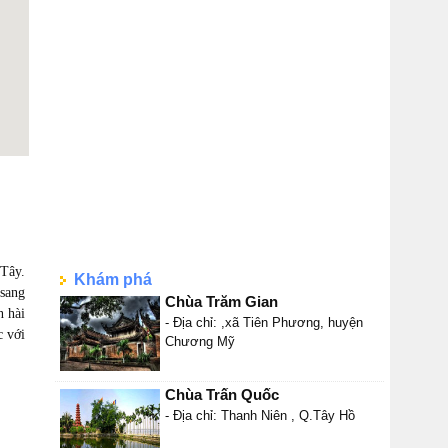
 Tây.
Khám phá
 sang
Chùa Trăm Gian
n hài
- Địa chỉ: ,xã Tiên Phương, huyện
c với
Chương Mỹ
Chùa Trấn Quốc
- Địa chỉ: Thanh Niên , Q.Tây Hồ