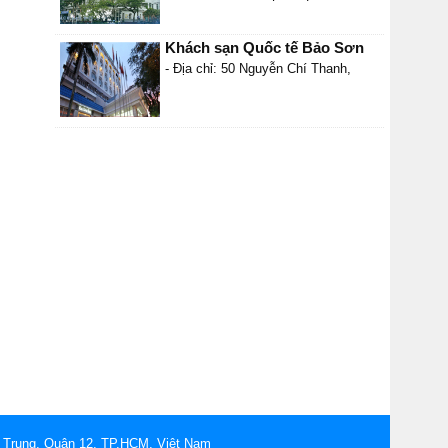
Khách sạn Quốc tế Bảo Sơn
- Địa chỉ: 50 Nguyễn Chí Thanh,
 Trung, Quận 12, TP.HCM, Việt Nam