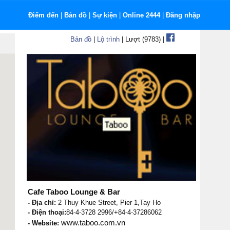
Điểm đến
|
Bản đồ
|
Sự kiện
|
Online 2444
|
Đăng nhập
Bản đồ
|
Lộ trình
| Lượt (9783) |
Cafe Taboo Lounge & Bar
- Địa chỉ:
2 Thuy Khue Street, Pier 1,Tay Ho
- Điện thoại:
84-4-3728 2996/+84-4-37286062
www.taboo.com.vn
- Website: