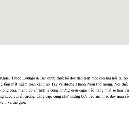
 Khuê, Taboo Lounge & Bar được thiết kế độc đáo trên một con tàu nổi tại hồ
óng tầm mắt ngắm toàn cảnh hồ Tây và đường Thanh Niên thơ mộng. Nội thất
 phong phú, menu đồ ăn tinh tế cùng những điếu cigar hảo hạng nhất sẽ làm bạ
g cuộc vui ấn tượng, đẳng cấp, cũng như những bữa tiệc âm nhạc đầy màu sắ
 Nam và thế giới.