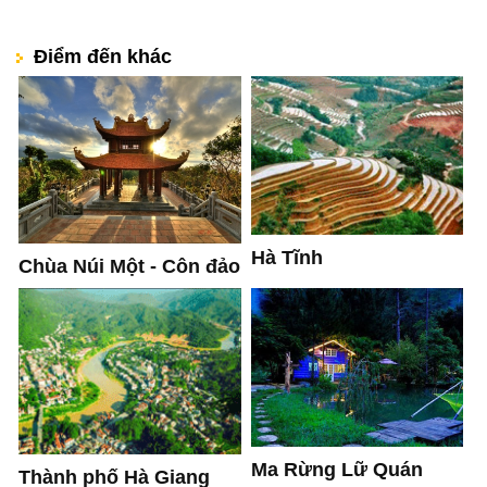
Điểm đến khác
Hà Tĩnh
Chùa Núi Một - Côn đảo
Ma Rừng Lữ Quán
Thành phố Hà Giang