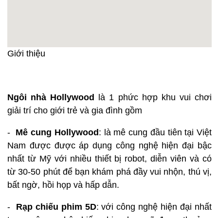
Giới thiệu
Ngôi nhà Hollywood
là 1 phức hợp khu vui chơi
giải trí cho giới trẻ và gia đình gồm
-
Mê cung Hollywood
: là mê cung đầu tiên tại Việt
Nam được được áp dụng công nghệ hiện đại bậc
nhất từ Mỹ với nhiều thiết bị robot, diễn viên và có
từ 30-50 phút để bạn khám phá đầy vui nhộn, thú vị,
bất ngờ, hồi họp và hấp dẫn.
-
Rạp chiếu phim 5D
: với công nghệ hiện đại nhất