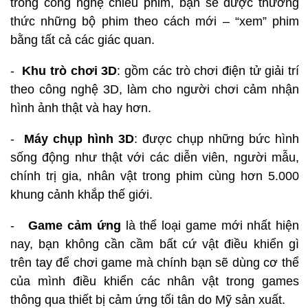
trong công nghệ chiếu phim, bạn sẽ được thưởng
thức những bộ phim theo cách mới – “xem” phim
bằng tất cả các giác quan.
-
Khu trò chơi 3D
: gồm các trò chơi điện tử giải trí
theo công nghệ 3D, làm cho người chơi cảm nhận
hình ảnh thật và hay hơn.
-
Máy chụp hình 3D
: được chụp những bức hình
sống động như thật với các diễn viên, người mẫu,
chính trị gia, nhân vật trong phim cùng hơn 5.000
khung cảnh khắp thế giới.
-
Game cảm ứng
là thể loại game mới nhất hiện
nay, bạn không cần cầm bất cứ vật điều khiển gì
trên tay để chơi game mà chính bạn sẽ dùng cơ thể
của mình điều khiển các nhân vật trong games
thông qua thiết bị cảm ứng tối tân do Mỹ sản xuất.