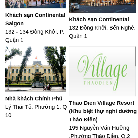
Khách sạn Continental
Khách sạn Continental
Saigon
132 Đồng Khởi, Bến Nghé,
132 - 134 Đồng Khởi, P.
Quận 1
Quận 1
Nhà khách Chính Phủ
Thao Dien Village Resort
Lý Thái Tổ, Phường 1, Q
(Khu biệt thự nghỉ dưỡng
10
Thảo Điền)
195 Nguyễn Văn Hưởng
,Phường Thảo Điền, Q.2