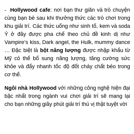
-
Hollywood cafe
: nơi bạn thư giãn và trò chuyện
cùng bạn bè sau khi thưởng thức các trò chơi trong
khu giải trí. Các thức uống như sinh tố, kem và soda
Ý ở đây được pha chế theo chủ đề kinh dị như
Vampire’s kiss, Dark angel, the Hulk, mummy dance
… Đặc biệt là
bột năng lượng
được nhập khẩu từ
Mỹ có thể bổ sung năng lượng, tăng cường sức
khỏe và đẩy nhanh tốc độ đốt cháy chất béo trong
cơ thể.
Ngôi nhà Hollywood
với những công nghệ hiện đại
bậc nhất trong ngành vui chơi giải trí sẽ mang lại
cho bạn những giây phút giải trí thú vị thật tuyệt vời