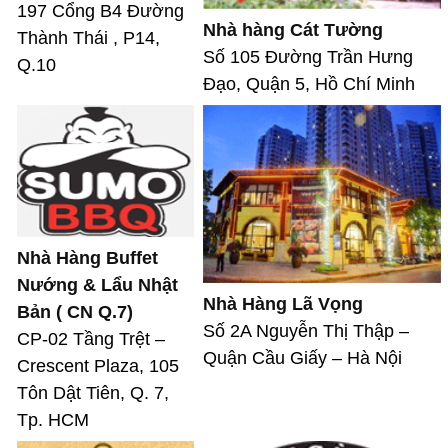
197 Cổng B4 Đường
Nhà hàng Cát Tường
Thành Thái , P14,
Số 105 Đường Trần Hưng
Q.10
Đạo, Quận 5, Hồ Chí Minh
Nhà Hàng Buffet
Nướng & Lẩu Nhật
Nhà Hàng Lã Vọng
Bản ( CN Q.7)
Số 2A Nguyễn Thị Thập –
CP-02 Tầng Trệt –
Quận Cầu Giấy – Hà Nội
Crescent Plaza, 105
Tôn Dật Tiên, Q. 7,
Tp. HCM