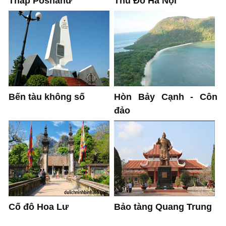
Thủ Đô Hà Nội
Tháp Poshanư
Bến tàu không số
Hòn Bảy Cạnh - Côn
đảo
Cố đô Hoa Lư
Bảo tàng Quang Trung