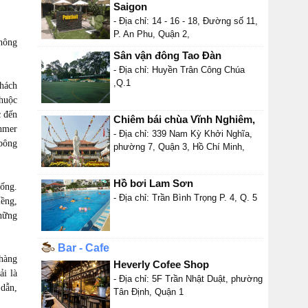
Saigon
- Địa chỉ: 14 - 16 - 18, Đường số 11,
P. An Phu, Quận 2,
hông
Sân vận đông Tao Đàn
- Địa chỉ: Huyền Trân Công Chúa
,Q.1
khách
thuộc
c đến
Chiêm bái chùa Vĩnh Nghiêm,
Khmer
- Địa chỉ: 339 Nam Kỳ Khởi Nghĩa,
 bông
phường 7, Quận 3, Hồ Chí Minh,
Hồ bơi Lam Sơn
rống.
- Địa chỉ: Trần Bình Trọng P. 4, Q. 5
iềng,
những
Bar - Cafe
 hàng
Heverly Cofee Shop
i là
- Địa chỉ: 5F Trần Nhật Duật, phường
 dẫn,
Tân Định, Quận 1