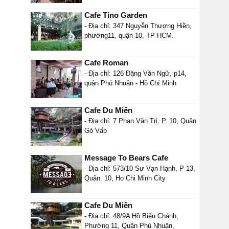
Cafe Tino Garden
- Địa chỉ: 347 Nguyễn Thượng Hiền,
phường11, quận 10, TP HCM.
Cafe Roman
- Địa chỉ: 126 Đặng Văn Ngữ, p14,
quận Phú Nhuận - Hồ Chí Minh
Cafe Du Miên
- Địa chỉ: 7 Phan Văn Trị, P. 10, Quận
Gò Vấp
Message To Bears Cafe
- Địa chỉ: 573/10 Sư Vạn Hạnh, P 13,
Quận. 10, Ho Chi Minh City
Cafe Du Miên
- Địa chỉ: 48/9A Hồ Biểu Chánh,
Phường 11, Quận Phú Nhuận,