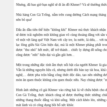
Nhưng, đã bao giờ bạn nghĩ sẽ đi ăn đồ Khmer? Và sẽ thưởng thứ
Nhà hàng Con Gà Trống, nằm trên cung đường Cách mạng tháng T
nên bỏ qua!
Dấu ấn đầu tiên thể hiện "không khí" Khmer mà thực khách nhận 
sẽ được trải nghiệm một không gian vô cùng thoáng đãng với sân v
về một vệt làng quê Việt Nam với cây tre, lu nước, lá dứa,... vớ
lạc lõng giữa Sài Gòn hiện đại, mà là một Khmer phảng phất tro
được "thu nhỏ" hết mức, để trở thành... chiếc ly đựng đồ uống ch
cũng được "edit" hiện đại và gần gũi hơn...
Một trong những đặc tính ẩm thực nổi bật của người Khmer là gia
Vẫn là những nguyên liệu cũ, nhưng dưới đôi bàn tay tài hoa, khả n
nghệ,... được pha trộn bằng công thức độc đáo, tạo nên những d
món ăn quen thuộc không còn quen thuộc nữa. Nay chúng được "mặ
Hình ảnh những cô gái Khmer vào rừng hái lá về chửa bệnh cho dâ
Con Gà Trống, thực khách cũng sẽ được thưởng thức những chiế
những thang thuốc đắng và khó uống. Một cách khéo léo, những c
mát lành và có công dụng bồi bổ sức khỏe.