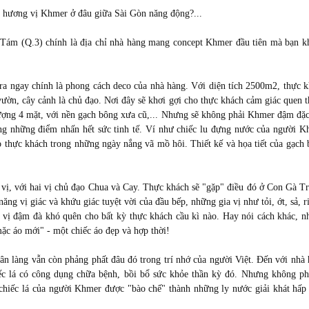
c hương vị Khmer ở đâu giữa Sài Gòn năng động?...
ám (Q.3) chính là địa chỉ nhà hàng mang concept Khmer đầu tiên mà bạn k
ra ngay chính là phong cách deco của nhà hàng. Với diện tích 2500m2, thực 
ườn, cây cảnh là chủ đạo. Nơi đây sẽ khơi gợi cho thực khách cảm giác quen 
i tượng 4 mặt, với nền gạch bông xưa cũ,... Nhưng sẽ không phải Khmer đậm đặ
ng những điểm nhấn hết sức tinh tế. Ví như chiếc lu đựng nước của người 
o thực khách trong những ngày nắng vã mồ hôi. Thiết kế và họa tiết của gạch
 vị, với hai vị chủ đạo Chua và Cay. Thực khách sẽ "gặp" điều đó ở Con Gà T
ăng vị giác và khứu giác tuyệt vời của đầu bếp, những gia vị như tỏi, ớt, sả, r
ư vị đậm đà khó quên cho bất kỳ thực khách cầu kì nào. Hay nói cách khác, 
c áo mới" - một chiếc áo đẹp và hợp thời!
n làng vẫn còn phảng phất đâu đó trong trí nhớ của người Việt. Đến với nhà
c lá có công dụng chữa bệnh, bồi bổ sức khỏe thần kỳ đó. Nhưng không phả
hiếc lá của người Khmer được "bào chế" thành những ly nước giải khát hấp