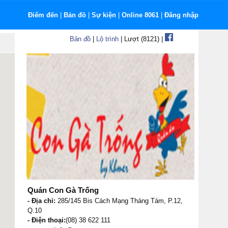
Điểm đến
|
Bản đồ
|
Sự kiện
|
Online 8061
|
Đăng nhập
Bản đồ
|
Lộ trình
| Lượt (8121) |
Quán Con Gà Trống
- Địa chỉ:
285/145 Bis Cách Mạng Tháng Tám, P.12,
Q.10
- Điện thoại:
(08) 38 622 111