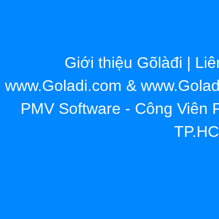
Giới thiệu Gõlàđi
|
Liê
www.Goladi.com & www.Goladi.
PMV Software - Công Viên
TP.HC