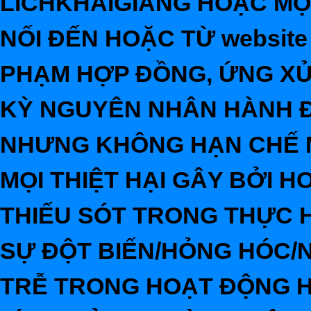
LICHKHAIGIANG HOẶC MỌ
NỐI ĐẾN HOẶC TỪ website 
PHẠM HỢP ĐỒNG, ỨNG XỬ
KỲ NGUYÊN NHÂN HÀNH 
NHƯNG KHÔNG HẠN CHẾ M
MỌI THIỆT HẠI GÂY BỞI H
THIẾU SÓT TRONG THỰC HI
SỰ ĐỘT BIẾN/HỎNG HÓC/N
TRỄ TRONG HOẠT ĐỘNG H