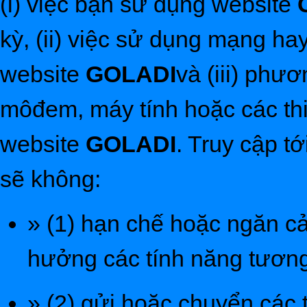
(i) việc bạn sử dụng website
kỳ, (ii) việc sử dụng mạng hay
website
GOLADI
và (iii) phươ
môđem, máy tính hoặc các thi
website
GOLADI
. Truy cập t
sẽ không:
» (1) hạn chế hoặc ngăn c
hưởng các tính năng tương
» (2) gửi hoặc chuyển các 