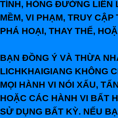
TÍNH, HỎNG ĐƯỜNG LIÊN L
MỀM, VI PHẠM, TRUY CẬP 
PHÁ HOẠI, THAY THẾ, HO
BẠN ĐỒNG Ý VÀ THỪA NHẬ
LICHKHAIGIANG KHÔNG C
MỌI HÀNH VI NÓI XẤU, T
HOẶC CÁC HÀNH VI BẤT 
SỬ DỤNG BẤT KỲ. NẾU B