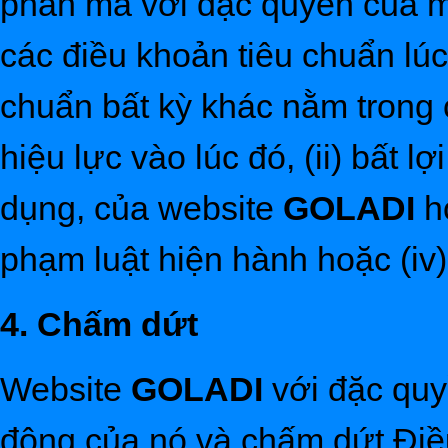
phần mà với đặc quyền của mì
các điều khoản tiêu chuẩn lú
chuẩn bất kỳ khác nằm trong
hiệu lực vào lúc đó, (ii) bất 
dụng, của website
GOLADI
h
phạm luật hiện hành hoặc (iv
4. Chấm dứt
Website
GOLADI
với đặc quy
động của nó và chấm dứt Đi