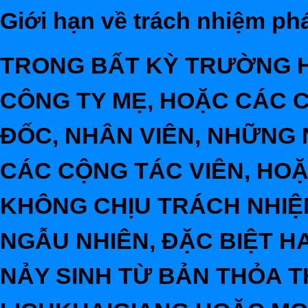
Giới hạn về trách nhiệm phá
TRONG BẤT KỲ TRƯỜNG HỢ
CÔNG TY MẸ, HOẶC CÁC 
ĐỐC, NHÂN VIÊN, NHỮNG 
CÁC CỘNG TÁC VIÊN, HO
KHÔNG CHỊU TRÁCH NHIỆM
NGẪU NHIÊN, ĐẶC BIỆT 
NẢY SINH TỪ BẢN THỎA T