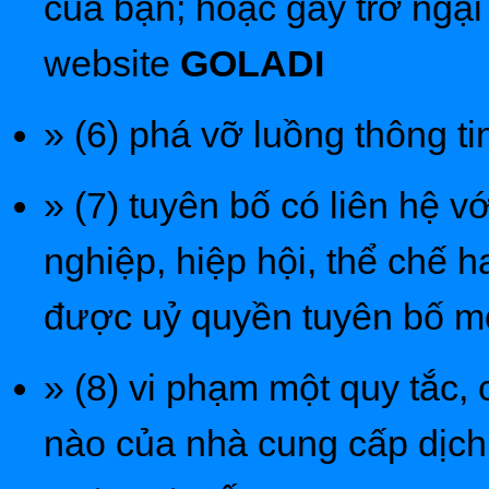
của bạn; hoặc gây trở ngại
website
GOLADI
» (6) phá vỡ luồng thông t
» (7) tuyên bố có liên hệ 
nghiệp, hiệp hội, thể chế
được uỷ quyền tuyên bố mố
» (8) vi phạm một quy tắc
nào của nhà cung cấp dịch 