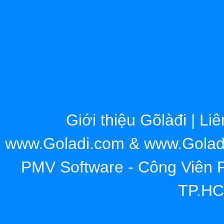
Giới thiệu Gõlàđi
|
Liê
www.Goladi.com & www.Goladi.
PMV Software - Công Viên
TP.HC