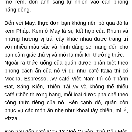
mở rèm, đón ánh sáng tự nhiên vào căn phòng
năng động.
Đến với May, thực đơn bạn không nên bỏ qua đó là
kem Pháp. Kem ở May là sự kết hợp của Rhum và
những hương vị trái cây khác nhau được trang trí
với nhiều màu sắc và hình dáng sẽ mang đến cho
bạn cảm giác thú vị và mới lạ mỗi khi thưởng thức.
Ngoài ra thức uống của quán được phân biệt theo
phong cách ẩn của nó ví dụ như café Italia thì có
Mocha, Espresso…vv café Việt Nam thì có Thành
Đạt, Sáng Kiến, Thiên Tài..vv và không thể thiếu
café Chồn thượng hạng, mỗi loại được pha chế theo
công thức riêng của nó. Bên cạnh đó, quán còn
phục vụ các món ăn nhẹ như khoai tây chiên, mì Ý,
Pizza...
Bạn hãy đến café May 13 Ngô Quyền, Thủ Dầu Một,