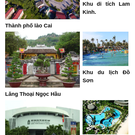
Khu di tích Lam
Kinh.
Thành phố lào Cai
Khu du lịch Đồ
Sơn
Lăng Thoại Ngọc Hầu