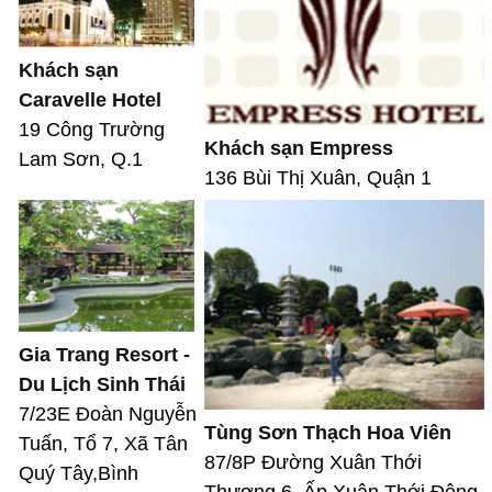
Khách sạn
Caravelle Hotel
19 Công Trường
Khách sạn Empress
Lam Sơn, Q.1
136 Bùi Thị Xuân, Quận 1
Gia Trang Resort -
Du Lịch Sinh Thái
7/23E Đoàn Nguyễn
Tùng Sơn Thạch Hoa Viên
Tuấn, Tổ 7, Xã Tân
87/8P Đường Xuân Thới
Quý Tây,Bình
Thượng 6, Ấp Xuân Thới Đông