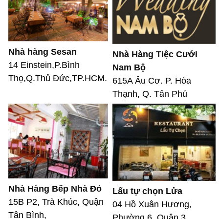
Nhà hàng Sesan
Nhà Hàng Tiệc Cưới
14 Einstein,P.Bình
Nam Bộ
Thọ,Q.Thủ Đức,TP.HCM.
615A Âu Cơ. P. Hòa
Thạnh, Q. Tân Phú
Nhà Hàng Bếp Nhà Đỏ
Lẩu tự chọn Lửa
15B P2, Trà Khúc, Quận
04 Hồ Xuân Hương,
Tân Bình,
Phường 6, Quận 3,