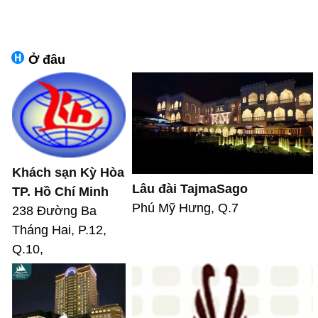
Ở đâu
Khách sạn Kỳ Hòa
Lâu đài TajmaSago
TP. Hồ Chí Minh
Phú Mỹ Hưng, Q.7
238 Đường Ba
Tháng Hai, P.12,
Q.10,