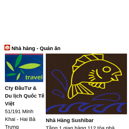
Nhà hàng - Quán ăn
Cty ĐầuTư &
Du lịch Quốc Tế
Việt
51/191 Minh
Khai - Hai Bà
Nhà Hàng Sushibar
Trưng
Tầng 1 gian hàng 112 tòa nhà