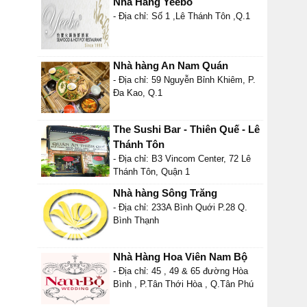
Nhà Hàng Yeebo
- Địa chỉ: Số 1 ,Lê Thánh Tôn ,Q.1
Nhà hàng An Nam Quán
- Địa chỉ: 59 Nguyễn Bỉnh Khiêm, P.
Đa Kao, Q.1
The Sushi Bar - Thiên Quế - Lê
Thánh Tôn
- Địa chỉ: B3 Vincom Center, 72 Lê
Thánh Tôn, Quận 1
Nhà hàng Sông Trăng
- Địa chỉ: 233A Bình Quới P.28 Q.
Bình Thạnh
Nhà Hàng Hoa Viên Nam Bộ
- Địa chỉ: 45 , 49 & 65 đường Hòa
Bình , P.Tân Thới Hòa , Q.Tân Phú