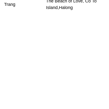
The Beach of Love, Co To
Trang
Island,Halong