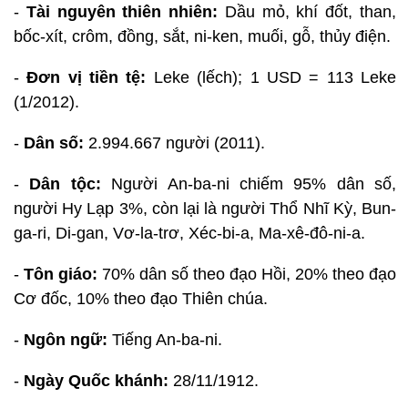
-
Tài nguyên thiên nhiên:
Dầu mỏ, khí đốt, than,
bốc-xít, crôm, đồng, sắt, ni-ken, muối, gỗ, thủy điện.
-
Đơn vị tiền tệ:
Leke (lếch); 1 USD = 113 Leke
(1/2012).
-
Dân số:
2.994.667 người (2011).
-
Dân tộc:
Người An-ba-ni chiếm 95% dân số,
người Hy Lạp 3%, còn lại là người Thổ Nhĩ Kỳ, Bun-
ga-ri, Di-gan, Vơ-la-trơ, Xéc-bi-a, Ma-xê-đô-ni-a.
-
Tôn giáo:
70% dân số theo đạo Hồi, 20% theo đạo
Cơ đốc, 10% theo đạo Thiên chúa.
-
Ngôn ngữ:
Tiếng An-ba-ni.
-
Ngày Quốc khánh:
28/11/1912.