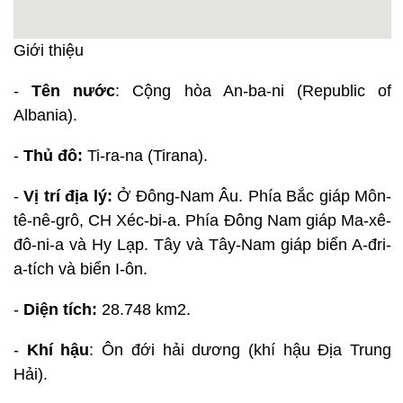
Giới thiệu
-
Tên nước
: Cộng hòa An-ba-ni (Republic of
Albania).
-
Thủ đô:
Ti-ra-na (Tirana).
-
Vị trí địa lý:
Ở Đông-Nam Âu. Phía Bắc giáp Môn-
tê-nê-grô, CH Xéc-bi-a. Phía Đông Nam giáp Ma-xê-
đô-ni-a và Hy Lạp. Tây và Tây-Nam giáp biển A-đri-
a-tích và biển I-ôn.
-
Diện tích:
28.748 km2.
-
Khí hậu
: Ôn đới hải dương (khí hậu Địa Trung
Hải).