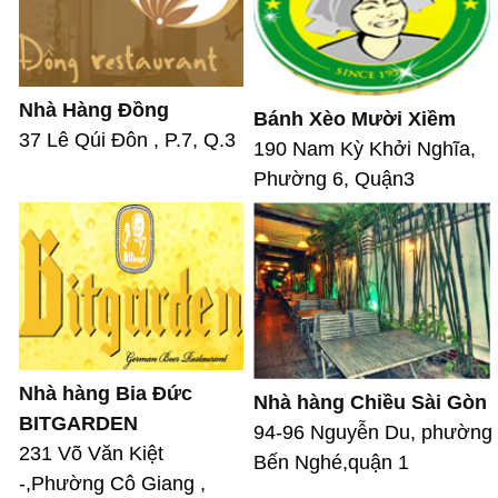
Nhà Hàng Đồng
Bánh Xèo Mười Xiềm
37 Lê Qúi Đôn , P.7, Q.3
190 Nam Kỳ Khởi Nghĩa,
Phường 6, Quận3
Nhà hàng Bia Đức
Nhà hàng Chiều Sài Gòn
BITGARDEN
94-96 Nguyễn Du, phường
231 Võ Văn Kiệt
Bến Nghé,quận 1
-,Phường Cô Giang ,