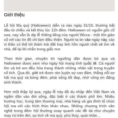
Giới thiệu
Lễ hội Ma quỷ (Halloween) diễn ra vào ngày 31/10, thường bắt
đầu từ chiều và kết thúc lúc 12h đêm. Halloween có nguồn gốc cổ
xưa, nay vẫn là dịp lễ thiêng liêng của người Wicca - một tôn giáo
cổ với các tín đồ chỉ làm điều thiện.
Người ta tin v
ào
ngày n
ày
, các
vị thần có thể tới thăm trái đất hay linh hồn người chết sẽ tìm về
nhà, để lại lời nhắn trong giấc mơ.
Theo thời gian, chuyện
tín ngưỡng dần được bỏ qua và
Halloween được xem như ngày hội mang tính qu
ốc t
ế.
Cả người
lớn và trẻ em đều hóa trang thành những nhân vật trong truyện
cổ tích. Qua đó, gi
ới
trẻ được rèn luyện sự can đảm, thắng nỗi sợ
hãi ma quỷ và bóng đêm, phải sống tốt đẹp, nhớ công ơn đấng
sinh thành.
Hơn một thập kỷ qua, ngày lễ này đã du nhập đến Việt Nam và
ngấm dần vào đời sống, đặc biệt ở các thành phố lớn. Nhiều
trường học, trung tâm thương mại, nhà hàng và gia đình tổ chức
hội ma với các hình thức khác nhau. Những chương trình văn
nghệ trong đêm hội thường xoay quanh các đề tài như chuyện
may rủi trên đời, sự tích về ma quỷ, phù thủy, quái nhân...