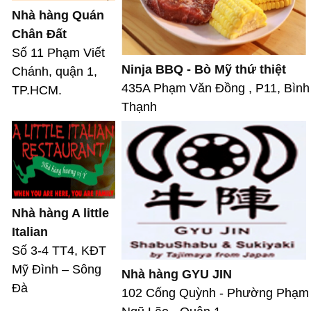
Nhà hàng Quán
Chân Đất
Số 11 Phạm Viết
Ninja BBQ - Bò Mỹ thứ thiệt
Chánh, quận 1,
435A Phạm Văn Đồng , P11, Bình
TP.HCM.
Thạnh
Nhà hàng A little
Italian
Số 3-4 TT4, KĐT
Mỹ Đình – Sông
Nhà hàng GYU JIN
Đà
102 Cống Quỳnh - Phường Phạm