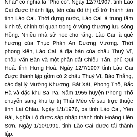
Nhai” có nghĩa là “Phố cổ”. Ngày 12/7/1907, tỉnh Lào
Cai được thành lập, tên của đô thị cổ trở thành tên
tỉnh Lào Cai. Thời dựng nước, Lào Cai là trung tâm
kinh tế, chính trị quan trọng ở vùng thượng lưu sông
Hồng. Nhiều nhà sử học cho rằng, Lào Cai là quê
hương của Thục Phán An Dương Vương. Thời
phong kiến, Lào Cai là địa bàn của châu Thuỷ Vĩ,
châu Văn Bàn và một phần đất Chiêu Tấn, phủ Qui
Hoá, tỉnh Hưng Hoá. Ngày 12/7/1907 tỉnh Lào Cai
được thành lập gồm có 2 châu Thuỷ Vĩ, Bảo Thắng,
các đại lý Mường Khương, Bát Xát, Phong Thổ, Bắc
Hà và đặc khu Sa Pa. Năm 1955 huyện Phong Thổ
chuyển sang khu tự trị Thái Mèo về sau trực thuộc
tỉnh Lai Châu. Ngày 1/1/1976, ba tỉnh Lào Cai, Yên
Bái, Nghĩa Lộ được sáp nhập thành tỉnh Hoàng Liên
Sơn. Ngày 1/10/1991, tỉnh Lào Cai được tái thành
lập.