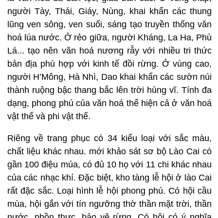
người Tày, Thái, Giáy, Nùng, khai khẩn các thung
lũng ven sông, ven suối, sáng tạo truyền thống văn
hoá lúa nước. Ở rẻo giữa, người Kháng, La Ha, Phù
Lá... tạo nên văn hoá nương rẫy với nhiều tri thức
bản địa phù hợp với kinh tế đồi rừng. Ở vùng cao,
người H’Mông, Hà Nhì, Dao khai khẩn các sườn núi
thành ruộng bậc thang bắc lên trời hùng vĩ. Tính đa
dạng, phong phú của văn hoá thể hiện cả ở văn hoá
vật thể và phi vật thể.
Riêng về trang phục có 34 kiểu loại với sắc màu,
chất liệu khác nhau. mới khảo sát sơ bộ Lào Cai có
gần 100 điệu múa, có đủ 10 họ với 11 chi khác nhau
của các nhạc khí. Đặc biệt, kho tàng lễ hội ở lào Cai
rất đặc sắc. Loại hình lễ hội phong phú. Có hội cầu
mùa, hội gắn với tín ngưỡng thờ thần mặt trời, thần
nước, phồn thực, bảo vệ rừng. Có hội có ý nghĩa