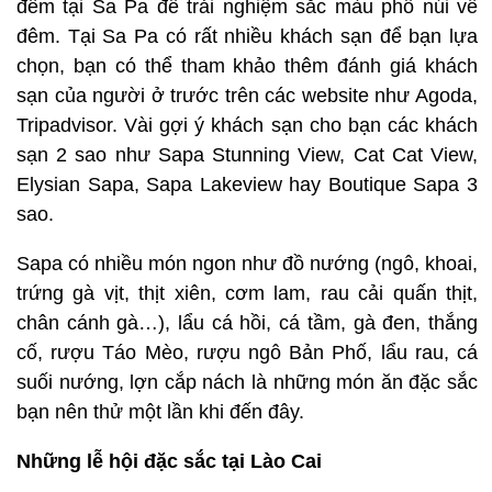
đêm tại Sa Pa để trải nghiệm sắc màu phố núi về
đêm. Tại Sa Pa có rất nhiều khách sạn để bạn lựa
chọn, bạn có thể tham khảo thêm đánh giá khách
sạn của người ở trước trên các website như Agoda,
Tripadvisor. Vài gợi ý khách sạn cho bạn các khách
sạn 2 sao như Sapa Stunning View, Cat Cat View,
Elysian Sapa, Sapa Lakeview hay Boutique Sapa 3
sao.
Sapa có nhiều món ngon như đồ nướng (ngô, khoai,
trứng gà vịt, thịt xiên, cơm lam, rau cải quấn thịt,
chân cánh gà…), lẩu cá hồi, cá tầm, gà đen, thắng
cố, rượu Táo Mèo, rượu ngô Bản Phố, lẩu rau, cá
suối nướng, lợn cắp nách là những món ăn đặc sắc
bạn nên thử một lần khi đến đây.
Những lễ hội đặc sắc tại Lào Cai