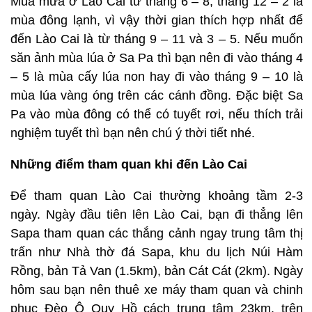
Mùa mưa ở Lào Cai từ tháng 6 – 8, tháng 12 – 2 là
mùa đông lạnh, vì vậy thời gian thích hợp nhất để
đến Lào Cai là từ tháng 9 – 11 và 3 – 5. Nếu muốn
săn ảnh mùa lúa ở Sa Pa thì bạn nên đi vào tháng 4
– 5 là mùa cấy lúa non hay đi vào tháng 9 – 10 là
mùa lúa vàng óng trên các cánh đồng. Đặc biệt Sa
Pa vào mùa đông có thể có tuyết rơi, nếu thích trải
nghiệm tuyết thì bạn nên chú ý thời tiết nhé.
Những điểm tham quan khi đến Lào Cai
Để tham quan Lào Cai thường khoảng tầm 2-3
ngày. Ngày đầu tiên lên Lào Cai, bạn đi thẳng lên
Sapa tham quan các thắng cảnh ngay trung tâm thị
trấn như Nhà thờ đá Sapa, khu du lịch Núi Hàm
Rồng, bản Tả Van (1.5km), bản Cát Cát (2km). Ngày
hôm sau bạn nên thuê xe máy tham quan và chinh
phục Đèo Ô Quy Hồ cách trung tâm 23km, trên