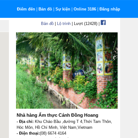
Điểm đến
|
Bản đồ
|
Sự kiện
|
Online 3186
|
Đăng nhập
Bản đồ
|
Lộ trình
| Lượt (12428) |
Nhà hàng Ẩm thực Cánh Đồng Hoang
- Địa chỉ:
Khu Cháo Bầu ,đường T 4,Thới Tam Thôn,
Hóc Môn, Hồ Chí Minh, Việt Nam,Vietnam
- Điện thoại:
(08) 6674 4164