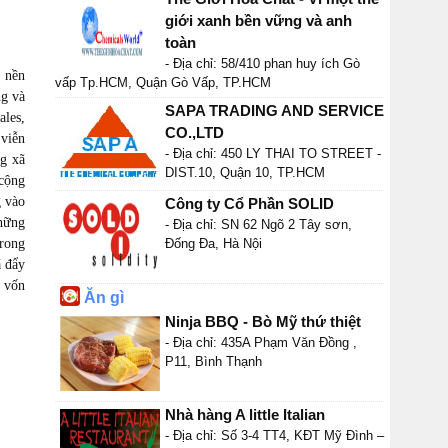
giới xanh bền vững và anh
toàn
- Địa chỉ: 58/410 phan huy ích Gò
t nền
vấp Tp.HCM, Quận Gò Vấp, TP.HCM
ng và
SAPA TRADING AND SERVICE
ales,
CO.,LTD
 viễn
- Địa chỉ: 450 LY THAI TO STREET -
ng xã
DIST.10, Quận 10, TP.HCM
 cộng
g vào
Công ty Cổ Phần SOLID
những
- Địa chỉ: SN 62 Ngõ 2 Tây sơn,
trong
Đống Đa, Hà Nội
ã đẩy
g vốn
Ăn gì
Ninja BBQ - Bò Mỹ thứ thiệt
- Địa chỉ: 435A Phạm Văn Đồng ,
P11, Bình Thạnh
Nhà hàng A little Italian
- Địa chỉ: Số 3-4 TT4, KĐT Mỹ Đình –