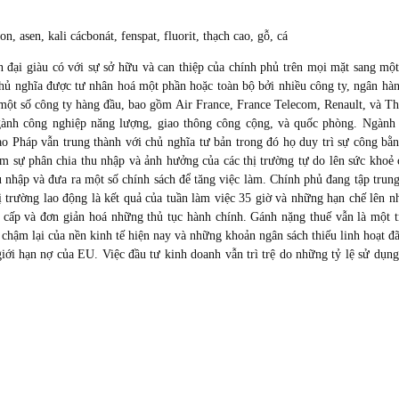
n, asen, kali cácbonát, fenspat, fluorit, thạch cao, gỗ, cá
n đại giàu có với sự sở hữu và can thiệp của chính phủ trên mọi mặt sang mộ
chủ nghĩa được tư nhân hoá một phần hoặc toàn bộ bởi nhiều công ty, ngân hà
một số công ty hàng đầu, bao gồm Air France, France Telecom, Renault, và Th
ngành công nghiệp năng lượng, giao thông công cộng, và quốc phòng. Ngành
o Pháp vẫn trung thành với chủ nghĩa tư bản trong đó họ duy trì sự công bằ
iảm sự phân chia thu nhập và ảnh hưởng của các thị trường tự do lên sức khoẻ
u nhập và đưa ra một số chính sách để tăng việc làm. Chính phủ đang tập trun
hị trường lao động là kết quả của tuần làm việc 35 giờ và những hạn chế lên 
rợ cấp và đơn giản hoá những thủ tục hành chính. Gánh nặng thuế vẫn là một 
ậm lại của nền kinh tế hiện nay và những khoản ngân sách thiếu linh hoạt đ
i hạn nợ của EU. Việc đầu tư kinh doanh vẫn trì trệ do những tỷ lệ sử dụn