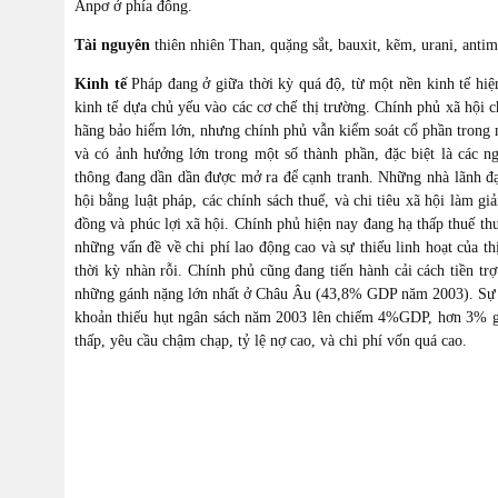
Anpơ ở phía đông.
Tài nguyên
thiên nhiên Than, quặng sắt, bauxit, kẽm, urani, antimo
Kinh tế
Pháp đang ở giữa thời kỳ quá độ, từ một nền kinh tế hiệ
kinh tế dựa chủ yếu vào các cơ chế thị trường. Chính phủ xã hội 
hãng bảo hiểm lớn, nhưng chính phủ vẫn kiểm soát cổ phần trong 
và có ảnh hưởng lớn trong một số thành phần, đặc biệt là các 
thông đang dần dần được mở ra để cạnh tranh. Những nhà lãnh đạ
hội bằng luật pháp, các chính sách thuế, và chi tiêu xã hội làm g
đồng và phúc lợi xã hội. Chính phủ hiện nay đang hạ thấp thuế th
những vấn đề về chi phí lao động cao và sự thiếu linh hoạt của t
thời kỳ nhàn rỗi. Chính phủ cũng đang tiến hành cải cách tiền t
những gánh nặng lớn nhất ở Châu Âu (43,8% GDP năm 2003). Sự ch
khoản thiếu hụt ngân sách năm 2003 lên chiếm 4%GDP, hơn 3% giớ
thấp, yêu cầu chậm chạp, tỷ lệ nợ cao, và chi phí vốn quá cao.