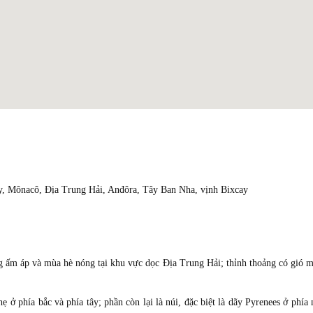
y, Mônacô, Địa Trung Hải, Anđôra, Tây Ban Nha, vịnh Bixcay
m áp và mùa hè nóng tại khu vực dọc Địa Trung Hải; thỉnh thoảng có gió 
 ở phía bắc và phía tây; phần còn lại là núi, đặc biệt là dãy Pyrenees ở phía