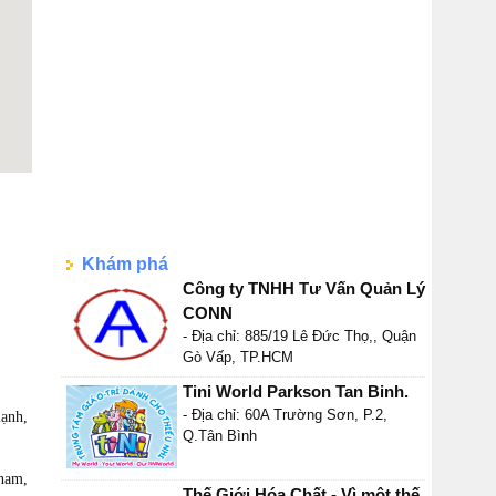
Khám phá
Công ty TNHH Tư Vấn Quản Lý
CONN
- Địa chỉ: 885/19 Lê Đức Thọ,, Quận
Gò Vấp, TP.HCM
Tini World Parkson Tan Binh.
- Địa chỉ: 60A Trường Sơn, P.2,
mạnh,
Q.Tân Bình
 nam,
Thế Giới Hóa Chất - Vì một thế