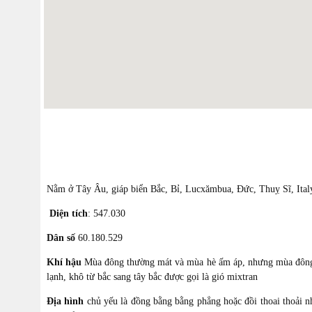
Nằm ở Tây Âu, giáp biển Bắc, Bỉ, Lucxămbua, Đức, Thuỵ Sĩ, Ital
Diện tích
: 547.030
Dân s
ố
60.180.529
Khí hậu
Mùa đông thường mát và mùa hè ấm áp, nhưng mùa đông ấ
lạnh, khô từ bắc sang tây bắc được gọi là gió mixtran
Địa hình
chủ yếu là đồng bằng bằng phẳng hoặc đồi thoai thoải nhẹ