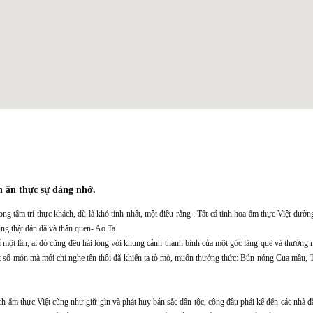
n ăn thực sự đáng nhớ.
g tâm trí thực khách, dù là khó tính nhất, một điều rằng : Tất cả tinh hoa ẩm thực Việt dườ
ũng thật dân dã và thân quen- Ao Ta.
 một lần, ai đó cũng đều hài lòng với khung cảnh thanh bình của một góc làng quê và thưởng
t số món mà mới chỉ nghe tên thôi đã khiến ta tò mò, muốn thưởng thức: Bún nóng Cua mầu, 
 ẩm thực Việt cũng như giữ gìn và phát huy bản sắc dân tộc, công đầu phải kể đến các nhà đ