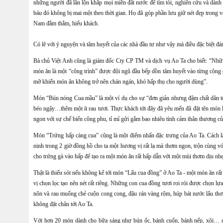
những người đã lăn lộn khắp mọi miền đất nước để tìm tòi, nghiên cứu và dành 
báu đó không bị mai một theo thời gian. Họ đã góp phần lưu giữ nét đẹp trong vă
Nam đằm thắm, hiếu khách.
Có lẽ với ý nguyện và tâm huyết của các nhà đầu tư như vậy mà điều đặc biệt đán
Bà chủ Việt Anh cũng là giám đốc Cty CP TM và dịch vụ Ao Ta cho biết: “Nhữn
món ăn là một “công trình” được đội ngũ đầu bếp dồn tâm huyết vào từng công 
mỡ khiến món ăn không trở nên chán ngán, khó hấp thụ cho người dùng”.
Món “Bún nóng Cua mầu” là một ví dụ cho sự “đơn giản nhưng đậm chất dân tộc”
béo ngậy…thêm một ít rau tươi. Thực khách tới đây đã yêu mến đã đặt tên món l
ngon với sự chế biến công phu, tỉ mỉ gửi gắm bao nhiêu tình cảm thân thương 
Món “Trứng hấp càng cua” cũng là một điểm nhấn đặc trưng của Ao Ta. Cách 
ninh trong 2 giờ đồng hồ cho ta một hương vị rất lạ mà thơm ngon, trộn cùng 
cho trứng gà vào hấp để tạo ra một món ăn rất hấp dẫn với một mùi thơm dịu n
Thật là thiếu sót nếu không kể tới món “Lẩu cua đồng” ở Ao Ta - một món ăn rất
vị chọn lọc tạo nên nét rất riêng. Những con cua đồng tươi roi rói được chọn lự
nõn và rau muống chẻ cuộn cong cong, đậu rán vàng rộm, húp bát nước lẩu thơ
không đặt chân tới Ao Ta.
Với hơn 20 món dành cho bữa sáng như bún ốc, bánh cuốn, bánh nếp, xôi… cùn