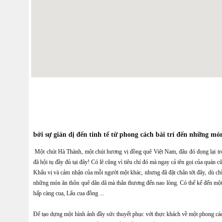
bởi sự giản dị đến tinh tế từ phong cách bài trí đến những mó
Một chút Hà Thành, một chút hương vị đồng quê Việt Nam, đâu đó đọng lại tron
đã hội tụ đầy đủ tại đây! Có lẽ cũng vì tiêu chí đó mà ngay cả tên gọi của quán c
Khẩu vị và cảm nhận của mỗi người một khác, nhưng đã đặt chân tới đây, dù chỉ
những món ăn thôn quê dân dã mà thân thương đến nao lòng. Có thể kể đến mộ
hấp càng cua, Lẩu cua đồng ...
Để tạo dựng một hình ảnh đầy sức thuyết phục với thực khách về một phong cách