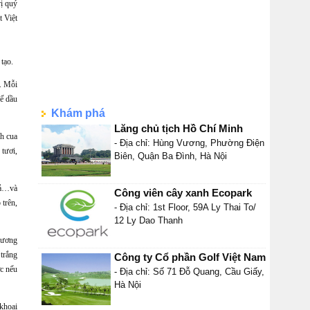
rị quý
t Việt
tạo.
. Mỗi
hế dầu
Khám phá
Lăng chủ tịch Hồ Chí Minh
ch cua
- Địa chỉ: Hùng Vương, Phường Điện
 tươi,
Biên, Quận Ba Đình, Hà Nội
uả…và
Công viên cây xanh Ecopark
 trên,
- Địa chỉ: 1st Floor, 59A Ly Thai To/
12 Ly Dao Thanh
 hương
 trắng
Công ty Cổ phần Golf Việt Nam
c nếu
- Địa chỉ: Số 71 Đỗ Quang, Cầu Giấy,
Hà Nội
khoai