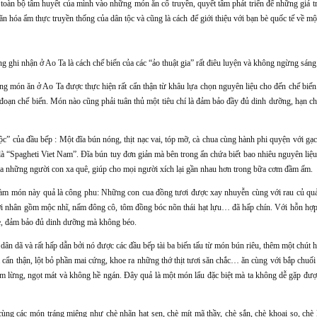
toàn bộ tâm huyết của mình vào những món ăn cổ truyền, quyết tâm phát triển để những giá t
n hóa ẩm thực truyền thống của dân tộc và cũng là cách để giới thiệu với bạn bè quốc tế về mộ
g ghi nhận ở Ao Ta là cách chế biến của các “ảo thuật gia” rất điêu luyện và không ngừng sáng 
g món ăn ở Ao Ta được thực hiện rất cẩn thận từ khâu lựa chọn nguyên liệu cho đến chế biến
đoạn chế biến. Món nào cũng phải tuân thủ một tiêu chí là đảm bảo đầy đủ dinh dưỡng, hạn c
 của đầu bếp : Một đĩa bún nóng, thịt nạc vai, tóp mỡ, cà chua cùng hành phi quyện với gạ
à “Spagheti Viet Nam”. Đĩa bún tuy đơn giản mà bên trong ẩn chứa biết bao nhiêu nguyên liệu
của những người con xa quê, giúp cho mọi người xích lại gần nhau hơn trong bữa cơm đầm ấm.
làm món này quả là công phu: Những con cua đồng tươi được xay nhuyễn cùng với rau củ q
với nhân gồm mộc nhĩ, nấm đông cô, tôm đồng bóc nõn thái hạt lựu… đã hấp chín. Với hỗn hợp
hẹ, đảm bảo đủ dinh dưỡng mà không béo.
 dân dã và rất hấp dẫn bởi nó được các đầu bếp tài ba biến tấu từ món bún riêu, thêm một chút
a cẩn thận, lột bỏ phần mai cứng, khoe ra những thớ thịt tươi săn chắc… ăn cùng với bắp chuối
m lừng, ngọt mát và không hề ngán. Đây quả là một món lẩu đặc biệt mà ta không dễ gặp đượ
g các món tráng miệng như chè nhãn hạt sen, chè mít mã thầy, chè sắn, chè khoai sọ, chè 