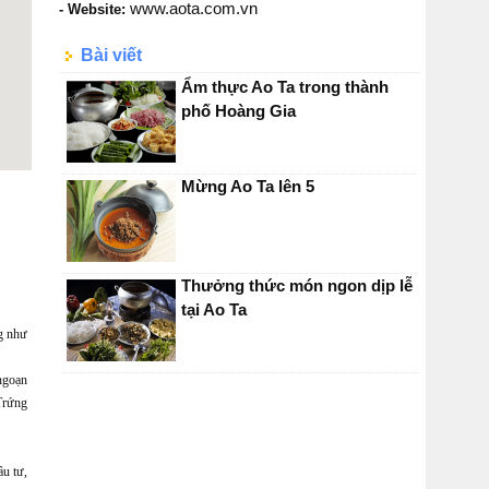
www.aota.com.vn
- Website:
Bài viết
Ẩm thực Ao Ta trong thành
phố Hoàng Gia
Mừng Ao Ta lên 5
Thưởng thức món ngon dịp lễ
tại Ao Ta
ng như
 ngoạn
Trứng
ầu tư,