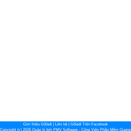
Giới thiệu Gõlàđi
|
Liên hệ
|
Gõlàđi Trên Facebook
 Copyright (c) 2026 Quản lý bởi PMV Software - Công Viên Phần Mềm Quang