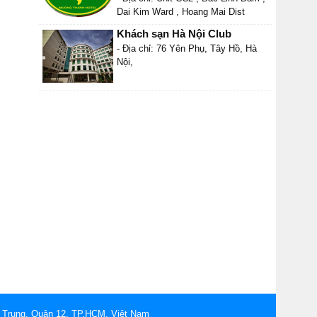
Dai Kim Ward , Hoang Mai Dist
Khách sạn Hà Nội Club
- Địa chỉ: 76 Yên Phụ, Tây Hồ, Hà
Nội,
 Trung, Quận 12, TP.HCM, Việt Nam