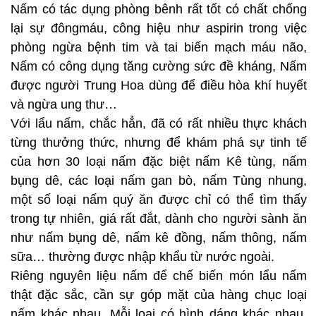
Nấm có tác dụng phòng bênh rất tốt có chất chống
lại sự đôngmáu, công hiệu như aspirin trong việc
phòng ngừa bệnh tim và tai biến mạch máu não,
Nấm có công dụng tăng cường sức đề kháng, Nấm
được người Trung Hoa dùng để điều hòa khí huyết
và ngừa ung thư…
Với lẩu nấm, chắc hẳn, đã có rất nhiều thực khách
từng thưởng thức, nhưng để khám phá sự tinh tế
của hơn 30 loại nấm đặc biệt nấm Kê tùng, nấm
bụng dê, các loại nấm gan bò, nấm Tùng nhung,
một số loại nấm quý ăn được chỉ có thể tìm thấy
trong tự nhiên, giá rất đắt, dành cho người sành ăn
như nấm bụng dê, nấm kê đồng, nấm thông, nấm
sữa… thường được nhập khẩu từ nước ngoài.
Riêng nguyên liệu nấm để chế biến món lẩu nấm
thật đặc sắc, cần sự góp mặt của hàng chục loại
nấm khác nhau. Mỗi loại có hình dáng khác nhau,