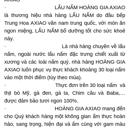
· LẨU NẤM HOÀNG GIA AXIAO
là thương hiệu nhà hàng LẨU NẤM do đầu bếp
Trung Hoa AXIAO vân nam trung quốc, với món ăn
ngon miệng, LẨU NẤM bổ dưỡng tốt cho sức khoẻ
này.
· Là nhà hàng chuyên về lẩu
nấm, ngoài nước lẩu nấm đặc trưng chiết xuất từ
xương và các loài nấm quý, nhà hàng HOÀNG GIA
AXIAO luôn phục vụ thực khách khoảng 30 loại nấm
vào một thời điểm (tùy theo mùa).
· Thực đơn trên 30 loại nấm và
thịt bò Mỹ, gà đen, gà ta, Chim câu và Baba,…
được đảm bảo tươi ngon 100%.
· HOÀNG GIA AXIAO mang đến
cho Quý khách hàng một không gian ẩm thực hoàn
hảo, sang trọng, hiện đại và ấm cúng với gam màu