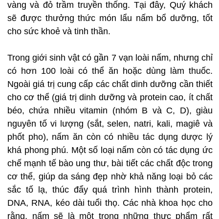
vàng và đỏ trầm truyền thống. Tại đây, Quý khách
sẽ được thưởng thức món lẩu nấm bổ dưỡng, tốt
cho sức khoẻ và tinh thần.
Trong giới sinh vật có gần 7 vạn loài nấm, nhưng chỉ
có hơn 100 loài có thể ăn hoặc dùng làm thuốc.
Ngoài giá trị cung cấp các chất dinh dưỡng cần thiết
cho cơ thể (giá trị dinh dưỡng và protein cao, ít chất
béo, chứa nhiều vitamin (nhóm B và C, D), giàu
nguyên tố vi lượng (sắt, selen, natri, kali, magiê và
phốt pho), nấm ăn còn có nhiều tác dụng dược lý
khá phong phú. Một số loại nấm còn có tác dụng ức
chế mạnh tế bào ung thư, bài tiết các chất độc trong
cơ thể, giúp da sáng đẹp nhờ khả năng loại bỏ các
sắc tố lạ, thúc đẩy quá trình hình thành protein,
DNA, RNA, kéo dài tuổi thọ. Các nhà khoa học cho
rằng, nấm sẽ là một trong những thực phẩm rất