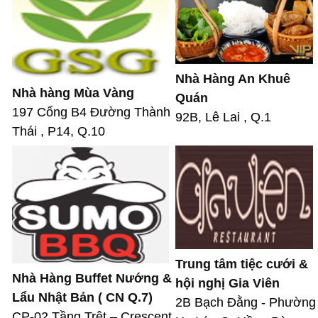
Nhà Hàng An Khuê
Nhà hàng Mùa Vàng
Quán
197 Cổng B4 Đường Thành
92B, Lê Lai , Q.1
Thái , P14, Q.10
Trung tâm tiệc cưới &
Nhà Hàng Buffet Nướng &
hội nghị Gia Viên
Lẩu Nhật Bản ( CN Q.7)
2B Bạch Đằng - Phường
CP-02 Tầng Trệt – Crescent