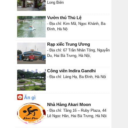
Long Biên
Vườn thú Thủ Lệ
- Địa chỉ: Kim Mã, Ngọc Khánh, Ba
Đình, Hà Nộ
Rạp xiếc Trung Ương
- Địa chỉ: 67 Trần Nhân Tông, Nguyễn
Du, Hai Bà Trưng, Hà Nội,
Công viên Indira Gandhi
- Địa chỉ: Láng Hạ, Ba Đình, Hà Nội
Ăn gì
Nhà Hàng Akari Moon
- Địa chỉ: Tầng 16 – Ruby Plaza, 44
Lê Ngọc Hân, Hai Bà Trưng, Hà Nội