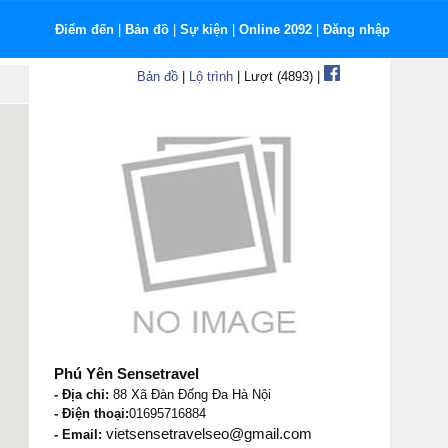
Điểm đến
|
Bản đồ
|
Sự kiện
|
Online 2092
|
Đăng nhập
Bản đồ
|
Lộ trình
| Lượt (4893) |
Phú Yên Sensetravel
- Địa chỉ:
88 Xã Đàn Đống Đa Hà Nội
- Điện thoại:
01695716884
vietsensetravelseo@gmail.com
- Email: