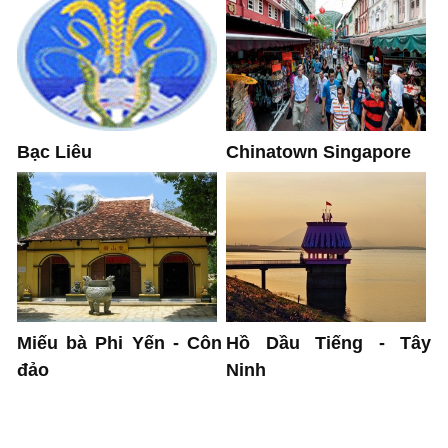
Bạc Liêu
Chinatown Singapore
Hồ Dầu Tiếng - Tây
Miếu bà Phi Yến - Côn
Ninh
đảo