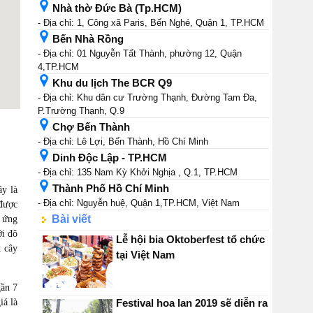
Nhà thờ Đức Bà (Tp.HCM)
- Địa chỉ: 1, Công xã Paris, Bến Nghé, Quận 1, TP.HCM
Bến Nhà Rồng
- Địa chỉ: 01 Nguyễn Tất Thành, phường 12, Quận
4,TP.HCM
Khu du lịch The BCR Q9
- Địa chỉ: Khu dân cư Trường Thạnh, Đường Tam Đa,
P.Trường Thạnh, Q.9
Chợ Bến Thành
- Địa chỉ: Lê Lợi, Bến Thành, Hồ Chí Minh
Dinh Độc Lập - TP.HCM
- Địa chỉ: 135 Nam Kỳ Khởi Nghịa , Q.1, TP.HCM
Thành Phố Hồ Chí Minh
y là
- Địa chỉ: Nguyễn huệ, Quận 1,TP.HCM, Việt Nam
được
Bài viết
i ứng
ới đô
Lễ hội bia Oktoberfest tổ chức
 cây
tại Việt Nam
gần 7
iá là
Festival hoa lan 2019 sẽ diễn ra