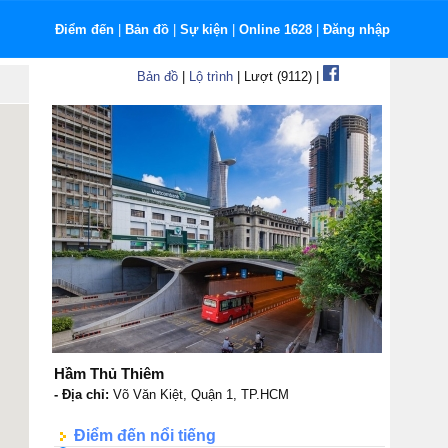
Điểm đến
|
Bản đồ
|
Sự kiện
|
Online 1628
|
Đăng nhập
Bản đồ
|
Lộ trình
| Lượt (9112) |
Hầm Thủ Thiêm
- Địa chỉ:
Võ Văn Kiệt, Quận 1, TP.HCM
Điểm đến nổi tiếng