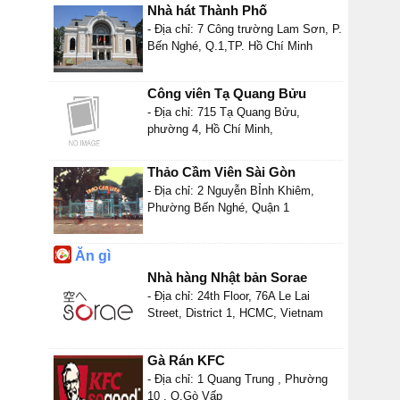
Nhà hát Thành Phố
- Địa chỉ: 7 Công trường Lam Sơn, P.
Bến Nghé, Q.1,TP. Hồ Chí Minh
Công viên Tạ Quang Bửu
- Địa chỉ: 715 Tạ Quang Bửu,
phường 4, Hồ Chí Minh,
Thảo Cầm Viên Sài Gòn
- Địa chỉ: 2 Nguyễn BỈnh Khiêm,
Phường Bến Nghé, Quận 1
Ăn gì
Nhà hàng Nhật bản Sorae
- Địa chỉ: 24th Floor, 76A Le Lai
Street, District 1, HCMC, Vietnam
Gà Rán KFC
- Địa chỉ: 1 Quang Trung , Phường
10 , Q.Gò Vấp