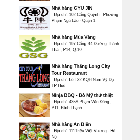
Nhà hàng GYU JIN
- Địa chỉ: 102 Cống Quỳnh - Phường
Phạm Ngũ Lão - Quận 1.
Nhà hàng Mùa Vàng
- Địa chỉ: 197 Cổng B4 Đường Thành
Thái , P14, Q.10
Nhà hàng Thăng Long City
Tour Restaurant
- Địa chỉ: Lô T22 KQH Nam Vỹ Dạ –
TP Huế
Ninja BBQ - Bò Mỹ thứ thiệt
- Địa chỉ: 435A Phạm Văn Đồng ,
P11, Bình Thạnh
Nhà hàng An Biên
- Địa chỉ: 111Triệu Việt Vương - Hà
Nội