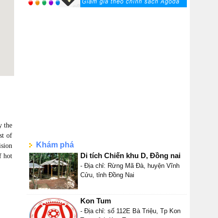
y the
st of
Khám phá
ision
Di tích Chiến khu D, Đồng nai
f hot
- Địa chỉ: Rừng Mã Đà, huyện Vĩnh
Cửu, tỉnh Đồng Nai
Kon Tum
- Địa chỉ: số 112E Bà Triệu, Tp Kon