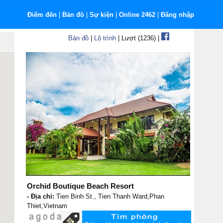
Điểm đến
|
Bản đồ
|
Sự kiện
|
Online 2462
|
Đăng nhập
Bản đồ
|
Lộ trình
| Lượt (1236) |
Orchid Boutique Beach Resort
- Địa chỉ:
Tien Binh St., Tien Thanh Ward,Phan
Thiet,Vietnam