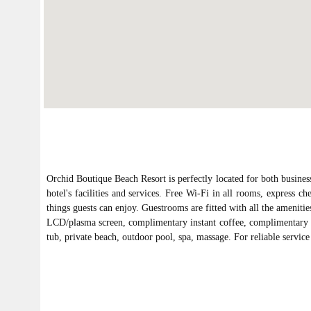
Orchid Boutique Beach Resort is perfectly located for both business
hotel's facilities and services. Free Wi-Fi in all rooms, express ch
things guests can enjoy. Guestrooms are fitted with all the amenitie
LCD/plasma screen, complimentary instant coffee, complimentary t
tub, private beach, outdoor pool, spa, massage. For reliable servic